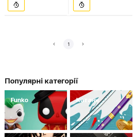
1
Популярні категорії
Funko
Катани