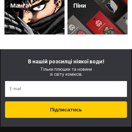
Манґа
Піни
В нашій розсилці ніякої води!
Тільки плюшки та новини
зі світу коміксів.
E-mail
Підписатись