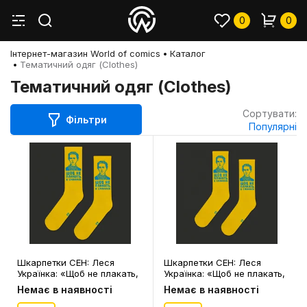
0
0
Інтернет-магазин World of comics
Каталог
Тематичний одяг (Clothes)
Тематичний одяг (Clothes)
Сортувати:
Фільтри
Популярні
Шкарпетки CEH: Леся
Шкарпетки CEH: Леся
Українка: «Щоб не плакать,
Українка: «Щоб не плакать,
Я Сміялась» (р. 40-45),
Я Сміялась» (р. 35-39),
Немає в наявності
Немає в наявності
(91330)
(91329)