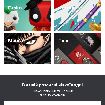
Funko
Катани
Манґа
Піни
В нашій розсилці ніякої води!
Тільки плюшки та новини
зі світу коміксів.