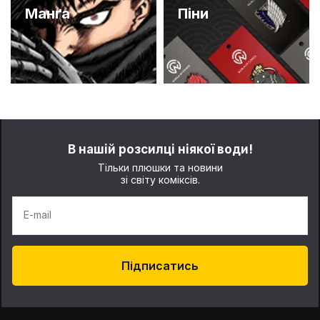
Манґа
Піни
В нашій розсилці ніякої води!
Тільки плюшки та новини
зі світу коміксів.
E-mail
Підписатись