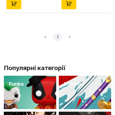
1
Популярні категорії
Funko
Катани