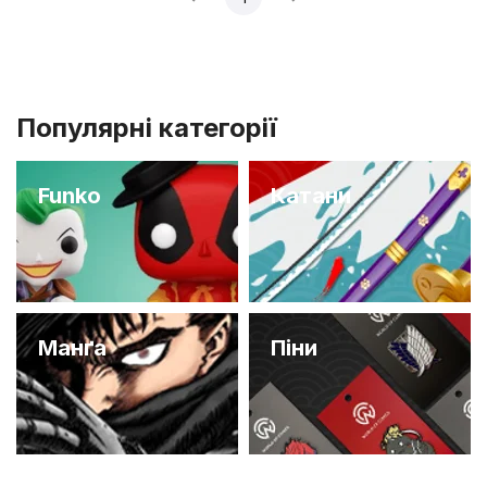
Популярні категорії
Funko
Катани
Манґа
Піни