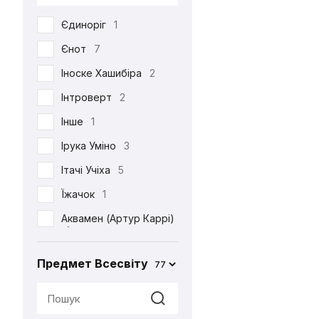
DC
53
Єдиноріг
1
Death Note
39
Єнот
7
Demon Slayer
38
Іноске Хашибіра
2
Dexter's Laboratory
1
Інтроверт
2
Diablo
6
Інше
1
Disney
6
Ірука Уміно
3
Elder Scrolls
4
Ітачі Учіха
5
Evangelion
2
Їжачок
1
Family Guy
4
Аквамен (Артур Каррі)
Ferrero
2
1
Friday the 13th
1
Акула
2
Предмет Всесвіту
77
Friends
3
Альпака
1
Game of Thrones
2
Аня Форджер (Об'єкт
«007»)