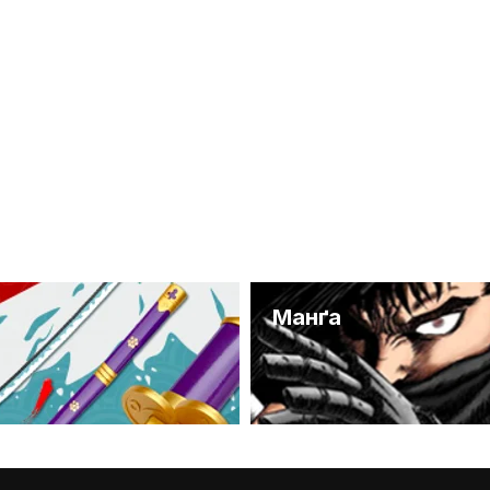
и
Манґа