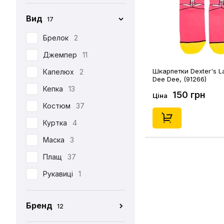
Вид
17
Брелок
2
Джемпер
11
Шкарпетки Dexter's La
Капелюх
2
Dee Dee, (91266)
Кепка
13
150 грн
Ціна
Костюм
37
Куртка
4
Маска
3
Плащ
37
Рукавиці
1
Табі
37
Бренд
12
Футболка
390
CEH
176