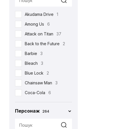
Реклама
17
Akudama Drive
1
Романтична
22
Among Us
6
Серіали
105
Attack on Titan
37
Спорт
4
Back to the Future
2
Фільми
213
Barbie
3
Шоу
3
Bleach
3
•••
159
Blue Lock
2
Chainsaw Man
3
Coca-Cola
6
Corpse Bride
1
Персонаж
264
Cuphead
2
Cyberpunk 2077
4