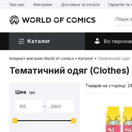
Про нас
Магазини
Доставка та оплата
Гарантія та
Каталог
Всі персона
Інтернет-магазин World of comics
Каталог
Тематичний одяг (
Тематичний одяг (Clothes)
Товарів на сторінці:
2
Ціна
грн
—