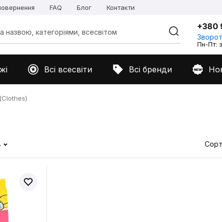
 повернення
FAQ
Блог
Контакти
+380 
Зворот
Пн-Пт: з
жі
Всі всесвіти
Всі бренди
Но
Clothes)
4
Сорт