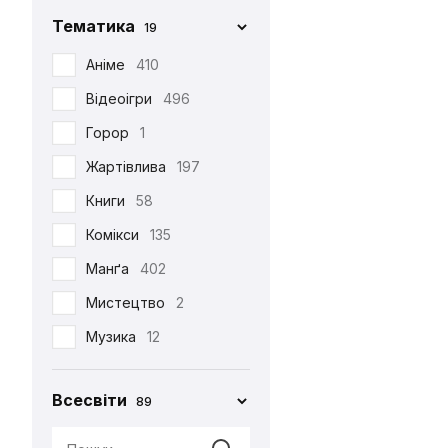
Фігурка Funko
29
Chop-Chop
86
Тематика
19
Хаорі
95
Cinereplicas
2
Аніме
410
Худі
38
Comic Con
27
Відеоігри
496
Шапка
12
Creative Depo
63
Горор
1
Шарф
6
Difuzed
366
Жартівлива
197
Шкарпетки
510
Funko
34
Книги
58
Jinx
8
Комікси
135
Noskar
169
Манґа
402
Pyramid International
2
Мистецтво
2
Warner
5
Музика
12
•••
320
Мультфільми
220
Всесвіти
89
Новорічна
29
Патріотична
99