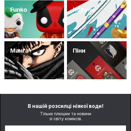
Funko
Катани
Манґа
Піни
В нашій розсилці ніякої води!
Тільки плюшки та новини
зі світу коміксів.