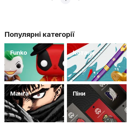
Популярні категорії
Funko
Катани
Манґа
Піни