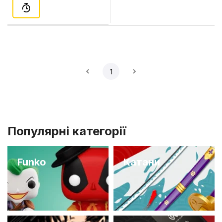
1
Популярні категорії
Funko
Катани