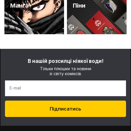
Манґа
Піни
В нашій розсилці ніякої води!
Тільки плюшки та новини
зі світу коміксів.
E-mail
Підписатись