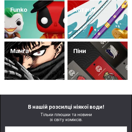
Funko
Катани
Манґа
Піни
В нашій розсилці ніякої води!
Тільки плюшки та новини
зі світу коміксів.