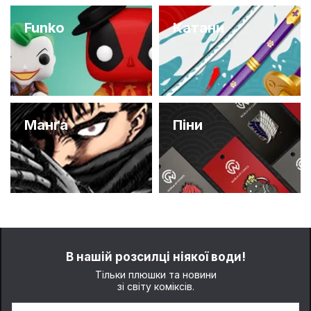
Funko
Катани
Манґа
Піни
В нашій розсилці ніякої води!
Тільки плюшки та новини
зі світу коміксів.