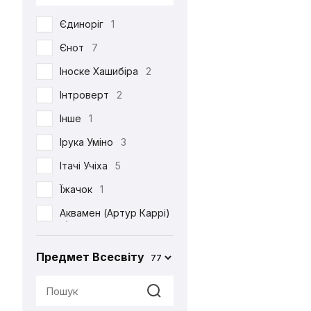
DC
53
Єдиноріг
1
Death Note
39
Єнот
7
Demon Slayer
38
Іноске Хашибіра
2
Dexter's Laboratory
1
Інтроверт
2
Diablo
6
Інше
1
Disney
6
Ірука Уміно
3
Elder Scrolls
4
Ітачі Учіха
5
Evangelion
2
Їжачок
1
Family Guy
4
Аквамен (Артур Каррі)
Ferrero
2
1
Friday the 13th
1
Акула
2
Предмет Всесвіту
77
Friends
3
Альпака
1
Game of Thrones
2
Аня Форджер (Об'єкт
«007»)