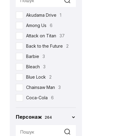
Реклама
17
Akudama Drive
1
Романтична
22
Among Us
6
Серіали
105
Attack on Titan
37
Спорт
4
Back to the Future
2
Фільми
213
Barbie
3
Шоу
3
Bleach
3
•••
159
Blue Lock
2
Chainsaw Man
3
Coca-Cola
6
Corpse Bride
1
Персонаж
264
Cuphead
2
Cyberpunk 2077
4