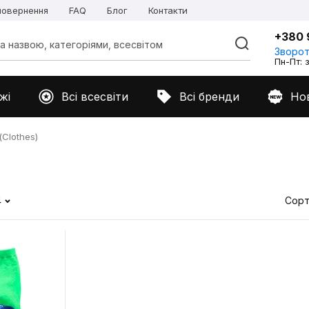
 повернення
FAQ
Блог
Контакти
+380 
Зворот
Пн-Пт: з
жі
Всі всесвіти
Всі бренди
Но
Clothes)
4
Сорт