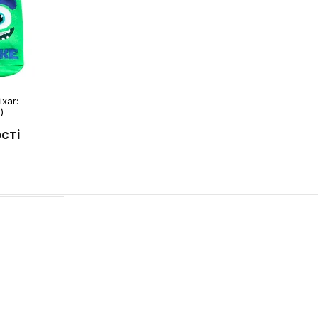
xar:
)
сті