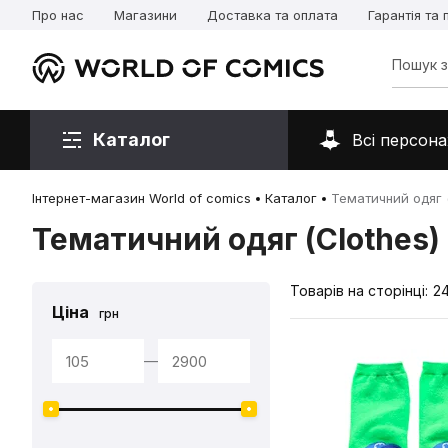
Про нас
Магазини
Доставка та оплата
Гарантія та
Каталог
Всі персона
Інтернет-магазин World of comics
Каталог
Тематичний одяг (
Тематичний одяг (Clothes)
Товарів на сторінці:
2
Ціна
грн
—