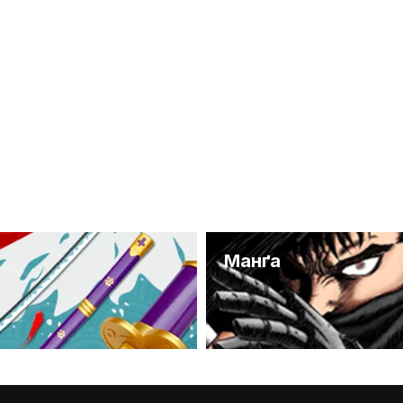
и
Манґа