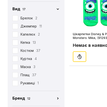
Вид
17
Брелок
2
Джемпер
11
Шкарпетки Disney & Pi
Капелюх
2
Monsters: Mike, (91293
Кепка
13
Немає в наявно
Костюм
37
Куртка
4
Маска
3
Плащ
37
Рукавиці
1
Табі
37
Бренд
12
Футболка
390
CEH
176