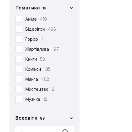
Фігурка Funko
29
Chop-Chop
86
Тематика
19
Хаорі
95
Cinereplicas
2
Аніме
410
Худі
38
Comic Con
27
Відеоігри
496
Шапка
12
Creative Depo
63
Горор
1
Шарф
6
Difuzed
366
Жартівлива
197
Шкарпетки
510
Funko
34
Книги
58
Jinx
8
Комікси
135
Noskar
169
Манґа
402
Pyramid International
2
Мистецтво
2
Warner
5
Музика
12
•••
320
Мультфільми
220
Всесвіти
89
Новорічна
29
Патріотична
99