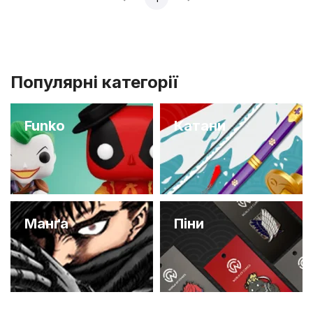
Популярні категорії
Funko
Катани
Манґа
Піни