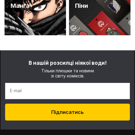
Манґа
Піни
В нашій розсилці ніякої води!
Тільки плюшки та новини
зі світу коміксів.
E-mail
Підписатись