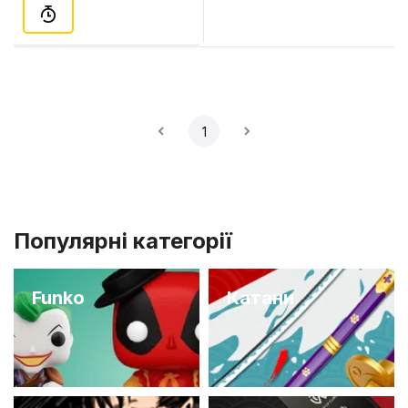
1
Популярні категорії
Funko
Катани