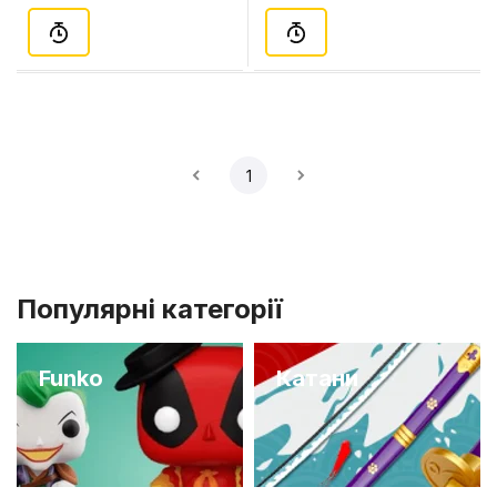
1
Популярні категорії
Funko
Катани