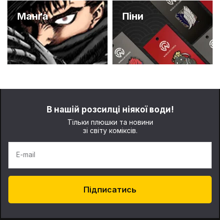
Манґа
Піни
В нашій розсилці ніякої води!
Тільки плюшки та новини
зі світу коміксів.
E-mail
Підписатись