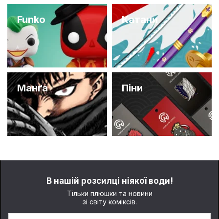
Funko
Катани
Манґа
Піни
В нашій розсилці ніякої води!
Тільки плюшки та новини
зі світу коміксів.