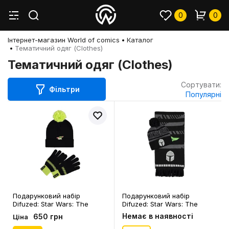
0
0
Інтернет-магазин World of comics
Каталог
Тематичний одяг (Clothes)
Тематичний одяг (Clothes)
Сортувати:
Фільтри
Популярні
Подарунковий набір
Подарунковий набір
Difuzed: Star Wars: The
Difuzed: Star Wars: The
Mandalorian: Grogu,
Mandalorian: The
Немає в наявності
650 грн
Ціна
(153569)
Mandalorian and Grogu,
(128734)