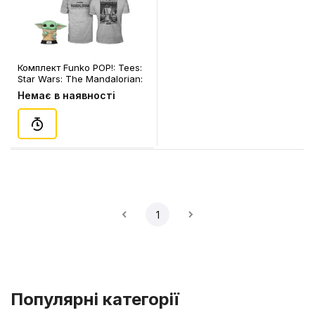
Комплект Funko POP!: Tees:
Star Wars: The Mandalorian:
Grogu w/ Cookie (L)
Немає в наявності
(Flocked) (Special Edition),
(63623)
1
Популярні категорії