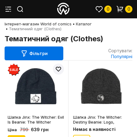
0
0
Інтернет-магазин World of comics
Каталог
Тематичний одяг (Clothes)
Тематичний одяг (Clothes)
Сортувати:
Фільтри
Популярні
SALE
Шапка Jinx: The Witcher: Evil
Шапка Jinx: The Witcher:
Is Beanie: The Witcher
Destiny Beanie: Logo,
Medallion, (314662)
(315069)
Немає в наявності
639 грн
799
Ціна