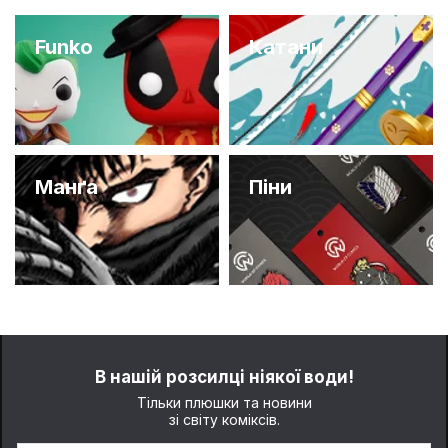
Funko
Катани
Манґа
Піни
В нашій розсилці ніякої води!
Тільки плюшки та новини
зі світу коміксів.