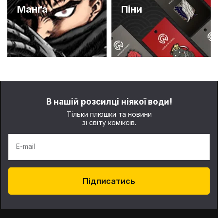
Манґа
Піни
В нашій розсилці ніякої води!
Тільки плюшки та новини
зі світу коміксів.
E-mail
Підписатись