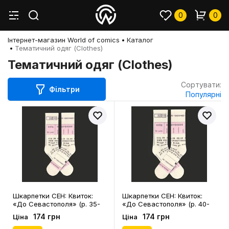
0
0
Інтернет-магазин World of comics
Каталог
Тематичний одяг (Clothes)
Тематичний одяг (Clothes)
Сортувати:
Фільтри
Популярні
Шкарпетки CEH: Квиток:
Шкарпетки CEH: Квиток:
«До Севастополя» (р. 35-
«До Севастополя» (р. 40-
39), (91340)
45), (91341)
174 грн
174 грн
Ціна
Ціна