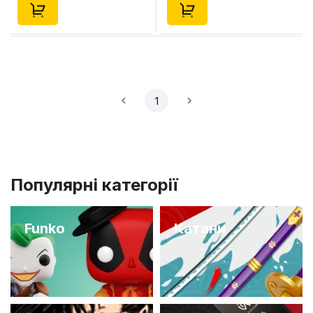
1
Популярні категорії
Funko
Катани