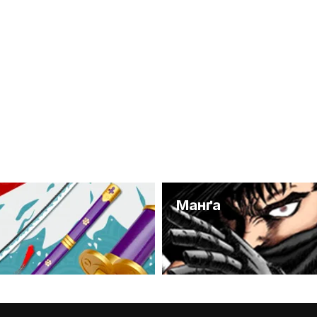
и
Манґа