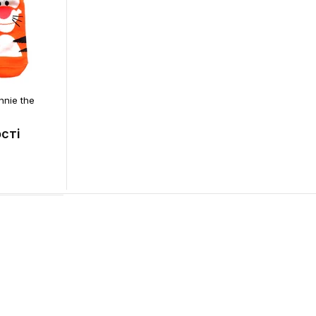
nnie the
сті