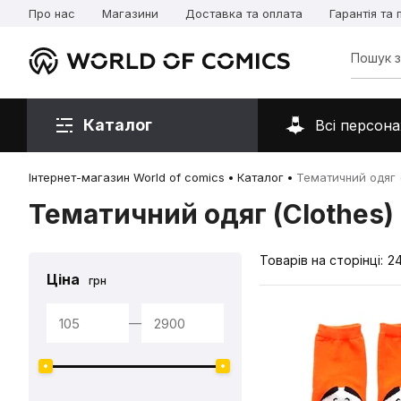
Про нас
Магазини
Доставка та оплата
Гарантія та
Каталог
Всі персона
Інтернет-магазин World of comics
Каталог
Тематичний одяг (
Тематичний одяг (Clothes)
Товарів на сторінці:
2
Ціна
грн
—