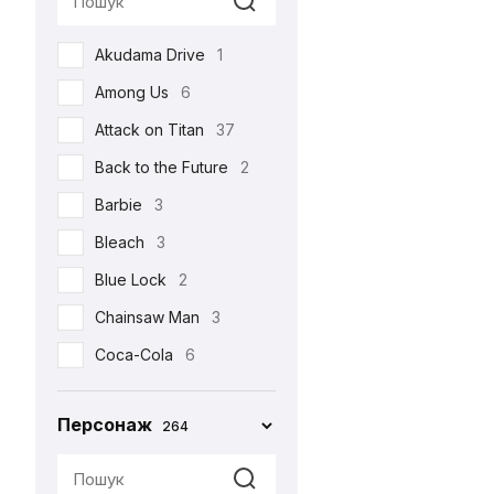
Реклама
17
Akudama Drive
1
Романтична
22
Among Us
6
Серіали
105
Attack on Titan
37
Спорт
4
Back to the Future
2
Фільми
213
Barbie
3
Шоу
3
Bleach
3
•••
159
Blue Lock
2
Chainsaw Man
3
Coca-Cola
6
Corpse Bride
1
Персонаж
264
Cuphead
2
Cyberpunk 2077
4