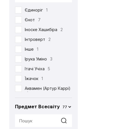
DC
53
Єдиноріг
1
Death Note
39
Єнот
7
Demon Slayer
38
Іноске Хашибіра
2
Dexter's Laboratory
1
Інтроверт
2
Diablo
6
Інше
1
Disney
6
Ірука Уміно
3
Elder Scrolls
4
Ітачі Учіха
5
Evangelion
2
Їжачок
1
Family Guy
4
Аквамен (Артур Каррі)
Ferrero
2
1
Friday the 13th
1
Акула
2
Предмет Всесвіту
77
Friends
3
Альпака
1
Game of Thrones
2
Аня Форджер (Об'єкт
«007»)