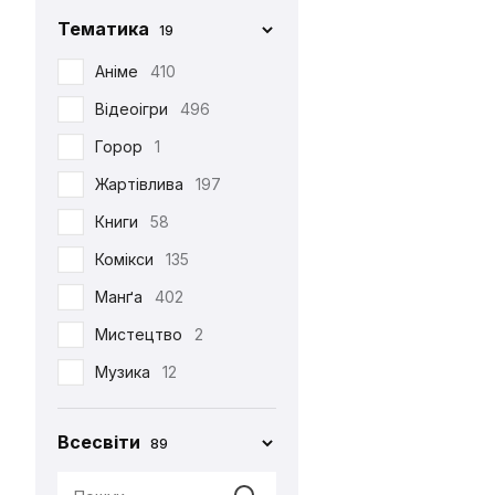
Фігурка Funko
29
Chop-Chop
86
Тематика
19
Хаорі
95
Cinereplicas
2
Аніме
410
Худі
38
Comic Con
27
Відеоігри
496
Шапка
12
Creative Depo
63
Горор
1
Шарф
6
Difuzed
366
Жартівлива
197
Шкарпетки
510
Funko
34
Книги
58
Jinx
8
Комікси
135
Noskar
169
Манґа
402
Pyramid International
2
Мистецтво
2
Warner
5
Музика
12
•••
320
Мультфільми
220
Всесвіти
89
Новорічна
29
Патріотична
99