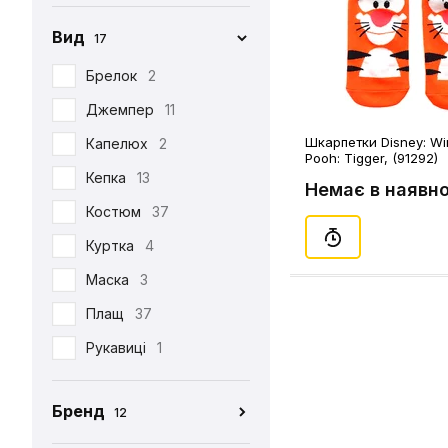
Вид
17
Брелок
2
Джемпер
11
Шкарпетки Disney: Wi
Капелюх
2
Pooh: Tigger, (91292)
Кепка
13
Немає в наявно
Костюм
37
Куртка
4
Маска
3
Плащ
37
Рукавиці
1
Табі
37
Бренд
12
Футболка
390
CEH
176