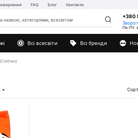
 повернення
FAQ
Блог
Контакти
+380 
Зворот
Пн-Пт: з
жі
Всі всесвіти
Всі бренди
Но
Clothes)
4
Сорт