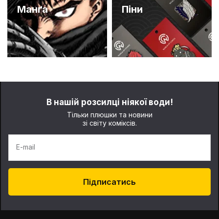
Манґа
Піни
В нашій розсилці ніякої води!
Тільки плюшки та новини
зі світу коміксів.
E-mail
Підписатись