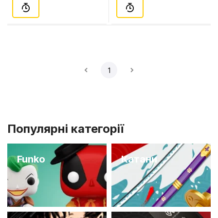
1
Популярні категорії
Funko
Катани