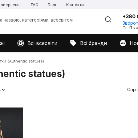
 повернення
FAQ
Блог
Контакти
+380 
Зворот
Пн-Пт: з
жі
Всі всесвіти
Всі бренди
Но
ки (Authentic statues)
entic statues)
4
Сорт