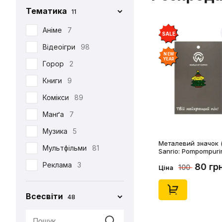
Тематика
11
Iron Studios
81
Jason Freeny
Аніме
7
5
SALE
Medicom Toy
Відеоігри
98
2
NEW
YEAR
Mezco
Горор
2
1
Mictoys
Книги
9
1
Mighty Jaxx
Комікси
89
9
NECA
Манґа
12
7
One Toys
Музика
5
1
Металевий значок (
Play Arts KAI
Мультфільми
73
81
Sanrio: Pompompuri
Christmass Tree, (1
Pop Toys
Реклама
3
1
80 гр
100
Ціна
Present Toys
Серіали
39
1
Всесвіти
48
S.H.Figuarts
Фільми
125
1
SW Toys
1