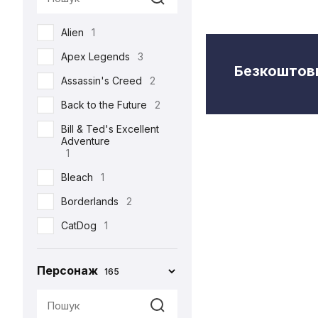
Semic
2
Alien
1
Toys Era
3
Apex Legends
3
Weta Workshop
5
Безкоштовн
Assassin's Creed
2
Back to the Future
2
Bill & Ted's Excellent
Adventure
1
Bleach
1
Borderlands
2
CatDog
1
Charlie and the
Chocolate Factory
Персонаж
165
1
Cyberpunk 2077
5