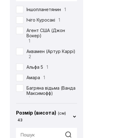
DC
71
Іншопланетянин
1
Defenders of the Earth
1
Ічіго Куросакі
1
Diablo
1
Агент США (Джон
Вокер)
ET
1
1
Final Fantasy
14
Аквамен (Артур Каррі)
2
Friday the 13th
1
Альфа 5
1
Garfield
1
Амара
1
Gears Of War
1
Багряна відьма (Ванда
God of War
2
Максимофф)
1
Halo
1
Батіг
1
Harry Potter
4
Розмір (висота)
(см)
Бейн
1
43
Hello Kitty
2
Бетдівчина (Барбара
IT
1
Ґордон)