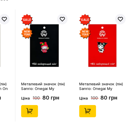
SALE
SALE
NEW
NEW
YEAR
YEAR
пін)
Металевий значок (пін)
Металевий значок (пін)
n On
Sanrio: Onegai My
Sanrio: Onegai My
4541)
Melody: Christmas My
Melody: Christmas
н
80 грн
80 грн
100
100
Melody, (14543)
Kuromi, (14546)
Ціна
Ціна