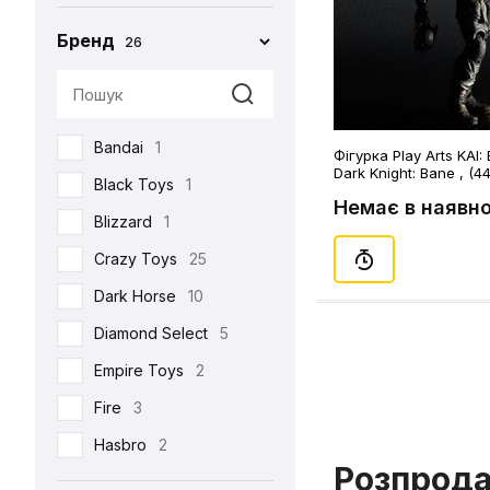
Бренд
26
Bandai
1
Фігурка Play Arts KAI:
Dark Knight: Bane , (4
Black Toys
1
Немає в наявно
Blizzard
1
Crazy Toys
25
Dark Horse
10
Diamond Select
5
Empire Toys
2
Fire
3
Hasbro
2
Розпрод
Hot Toys
93