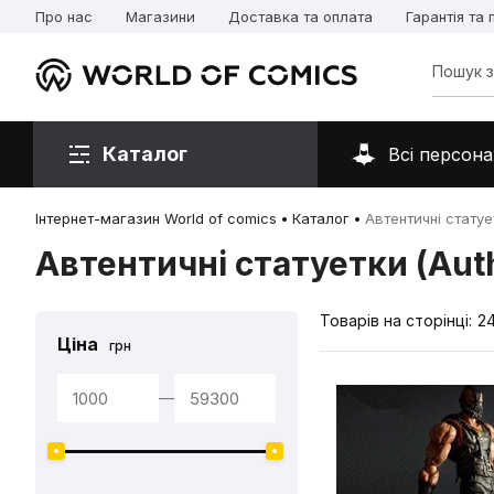
Про нас
Магазини
Доставка та оплата
Гарантія та
Каталог
Всі персона
Інтернет-магазин World of comics
Каталог
Автентичні статует
Автентичні статуетки (Auth
Товарів на сторінці:
2
Ціна
грн
—