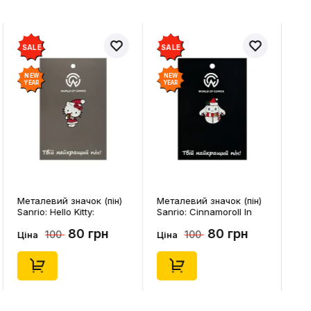
SALE
SALE
NEW
NEW
YEAR
YEAR
Металевий значок (пін)
Металевий значок (пін)
Sanrio: Hello Kitty:
Sanrio: Cinnamoroll In
Christmas Kitty White,
Snowman Costume,
80 грн
80 грн
100
100
(14542)
(14544)
Ціна
Ціна