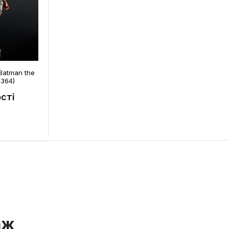
 Batman the
4364)
сті
аж