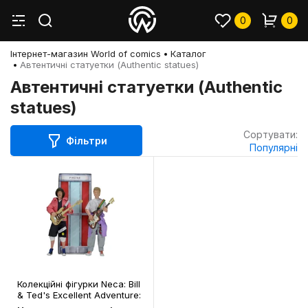
0
0
Інтернет-магазин World of comics
Каталог
Автентичні статуетки (Authentic statues)
Автентичні статуетки (Authentic
statues)
Сортувати:
Фільтри
Популярні
Колекційні фігурки Neca: Bill
& Ted's Excellent Adventure:
Bill and Ted (Clothed