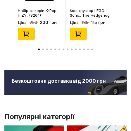
Набір стікерів K-Pop:
Конструктор LEGO:
ITZY, (8264)
Sonic: The Hedgehog:
Kiki's Coconut Attack:
200 грн
115 грн
250
135
Ціна
Ціна
Kiki and Flicky, (30676)
Безкоштовна доставка від 2000 грн
Популярні категорії