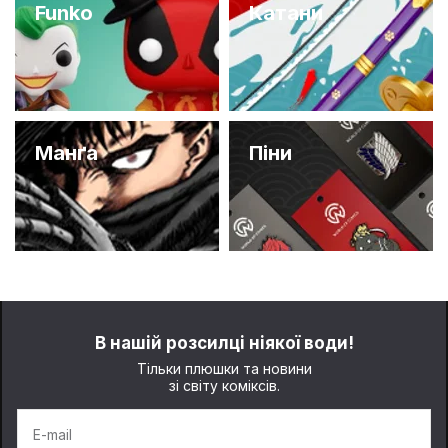
Funko
Катани
Манґа
Піни
В нашій розсилці ніякої води!
Тільки плюшки та новини
зі світу коміксів.
E-mail