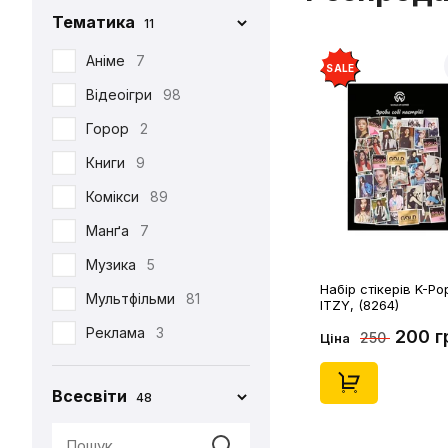
Тематика
11
Iron Studios
81
Jason Freeny
Аніме
7
5
SALE
Medicom Toy
Відеоігри
98
2
Mezco
Горор
2
1
Mictoys
Книги
9
1
Mighty Jaxx
Комікси
89
9
NECA
Манґа
12
7
One Toys
Музика
5
1
Набір стікерів K-Po
Play Arts KAI
Мультфільми
73
81
ITZY, (8264)
Pop Toys
Реклама
3
1
200 г
250
Ціна
Present Toys
Серіали
39
1
Всесвіти
48
S.H.Figuarts
Фільми
125
1
SW Toys
1