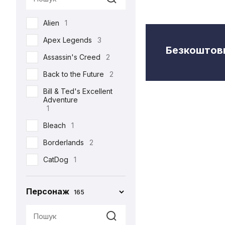
Semic
2
Alien
1
Toys Era
3
Apex Legends
3
Weta Workshop
5
Безкоштовн
Assassin's Creed
2
Back to the Future
2
Bill & Ted's Excellent
Adventure
1
Bleach
1
Borderlands
2
CatDog
1
Charlie and the
Chocolate Factory
Персонаж
165
1
Cyberpunk 2077
5