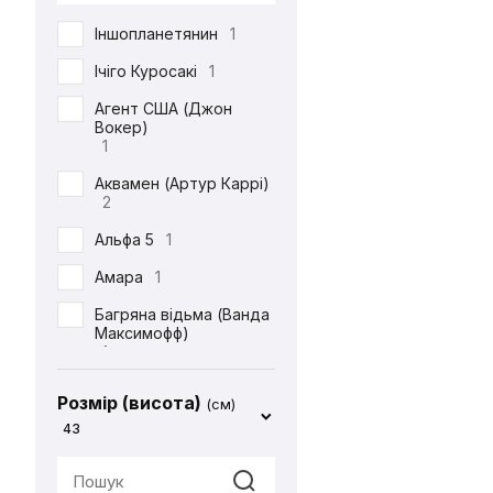
DC
71
Іншопланетянин
1
Defenders of the Earth
1
Ічіго Куросакі
1
Diablo
1
Агент США (Джон
Вокер)
ET
1
1
Final Fantasy
14
Аквамен (Артур Каррі)
2
Friday the 13th
1
Альфа 5
1
Garfield
1
Амара
1
Gears Of War
1
Багряна відьма (Ванда
God of War
2
Максимофф)
1
Halo
1
Батіг
1
Harry Potter
4
Розмір (висота)
(см)
Бейн
1
43
Hello Kitty
2
Бетдівчина (Барбара
IT
1
Ґордон)