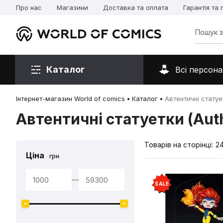
Про нас
Магазини
Доставка та оплата
Гарантія та
Каталог
Всі персона
Інтернет-магазин World of comics
Каталог
Автентичні статует
Автентичні статуетки (Auth
Товарів на сторінці:
2
Ціна
грн
—
SALE