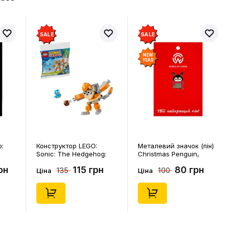
SALE
SALE
NEW
YEAR
p:
Конструктор LEGO:
Металевий значок (пін)
Sonic: The Hedgehog:
Christmas Penguin,
Kiki's Coconut Attack:
(14578)
рн
115 грн
80 грн
135
100
Kiki and Flicky, (30676)
Ціна
Ціна