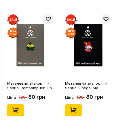
SALE
SALE
NEW
NEW
YEAR
YEAR
Металевий значок (пін)
Металевий значок (пін)
Sanrio: Pompompurin On
Sanrio: Onegai My
Christmass Tree, (14541)
Melody: Christmas My
80 грн
80 грн
100
100
Melody, (14543)
Ціна
Ціна