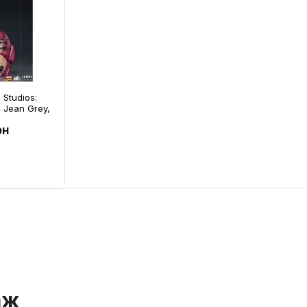
 Studios:
: Jean Grey,
рн
аж