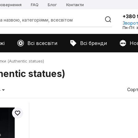
 повернення
FAQ
Блог
Контакти
+380 
Зворот
Пн-Пт: з
жі
Всі всесвіти
Всі бренди
Но
ки (Authentic statues)
entic statues)
4
Сорт