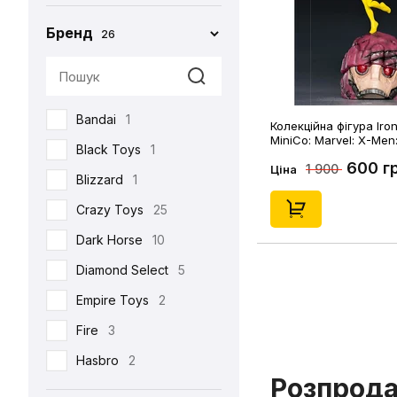
Бренд
26
Bandai
1
Колекційна фігура Iron
MiniCo: Marvel: X-Men
Black Toys
1
(128358)
600 г
1 900
Ціна
Blizzard
1
Crazy Toys
25
Dark Horse
10
Diamond Select
5
Empire Toys
2
Fire
3
Hasbro
2
Розпрод
Hot Toys
93