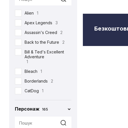
Semic
2
Alien
1
Toys Era
3
Apex Legends
3
Weta Workshop
5
Безкоштовн
Assassin's Creed
2
Back to the Future
2
Bill & Ted's Excellent
Adventure
1
Bleach
1
Borderlands
2
CatDog
1
Charlie and the
Chocolate Factory
Персонаж
165
1
Cyberpunk 2077
5