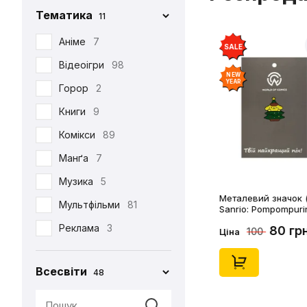
Тематика
11
Iron Studios
81
Jason Freeny
Аніме
7
5
SALE
Medicom Toy
Відеоігри
98
2
NEW
YEAR
Mezco
Горор
2
1
Mictoys
Книги
9
1
Mighty Jaxx
Комікси
89
9
NECA
Манґа
12
7
One Toys
Музика
5
1
Металевий значок (
Play Arts KAI
Мультфільми
73
81
Sanrio: Pompompuri
Christmass Tree, (1
Pop Toys
Реклама
3
1
80 гр
100
Ціна
Present Toys
Серіали
39
1
Всесвіти
48
S.H.Figuarts
Фільми
125
1
SW Toys
1