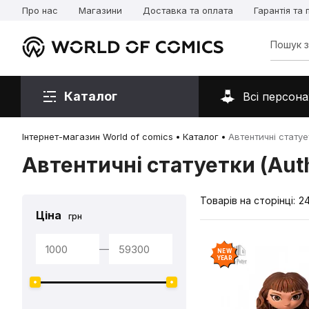
Про нас
Магазини
Доставка та оплата
Гарантія та
Каталог
Всі персона
Інтернет-магазин World of comics
Каталог
Автентичні статует
Автентичні статуетки (Auth
Товарів на сторінці:
2
Ціна
грн
—
NEW
YEAR