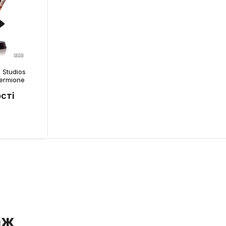
 Studios
Hermione
сті
аж