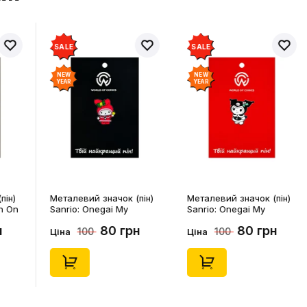
SALE
SALE
NEW
NEW
YEAR
YEAR
пін)
Металевий значок (пін)
Металевий значок (пін)
n On
Sanrio: Onegai My
Sanrio: Onegai My
4541)
Melody: Christmas My
Melody: Christmas
н
80 грн
80 грн
100
100
Melody, (14543)
Kuromi, (14546)
Ціна
Ціна