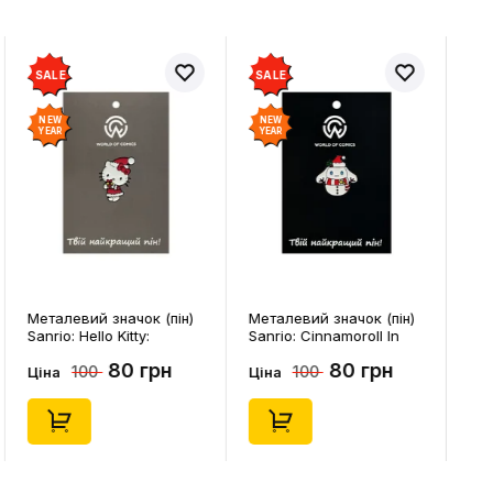
SALE
SALE
NEW
NEW
YEAR
YEAR
Металевий значок (пін)
Металевий значок (пін)
Sanrio: Hello Kitty:
Sanrio: Cinnamoroll In
Christmas Kitty White,
Snowman Costume,
80 грн
80 грн
100
100
(14542)
(14544)
Ціна
Ціна