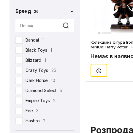
Бренд
26
Bandai
1
Колекційна фігура Iron
MiniCo: Harry Potter: 
Black Toys
1
Granger, (806613)
Немає в наявно
Blizzard
1
Crazy Toys
25
Dark Horse
10
Diamond Select
5
Empire Toys
2
Fire
3
Hasbro
2
Розпрод
Hot Toys
93