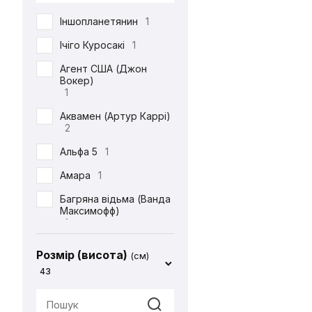
DC
71
Іншопланетянин
1
Defenders of the Earth
1
Ічіго Куросакі
1
Diablo
1
Агент США (Джон
Вокер)
ET
1
1
Final Fantasy
14
Аквамен (Артур Каррі)
2
Friday the 13th
1
Альфа 5
1
Garfield
1
Амара
1
Gears Of War
1
Багряна відьма (Ванда
God of War
2
Максимофф)
1
Halo
1
Батіг
1
Harry Potter
4
Розмір (висота)
(см)
Бейн
1
43
Hello Kitty
2
Бетдівчина (Барбара
IT
1
Ґордон)