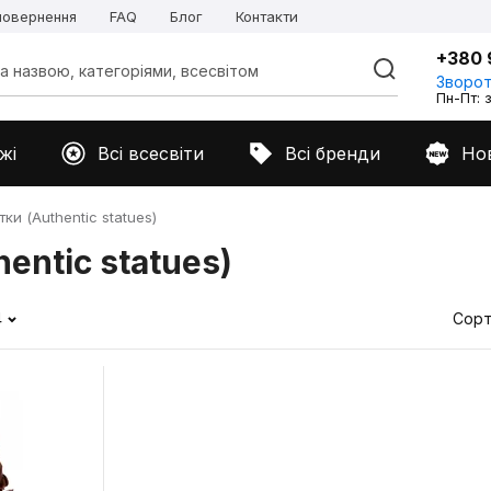
 повернення
FAQ
Блог
Контакти
+380 
Зворот
Пн-Пт: з
жі
Всі всесвіти
Всі бренди
Но
ки (Authentic statues)
entic statues)
4
Сорт