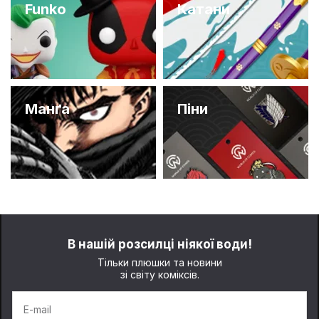
Funko
Катани
Манґа
Піни
В нашій розсилці ніякої води!
Тільки плюшки та новини
зі світу коміксів.
E-mail