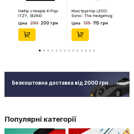
Набір стікерів K-Pop:
Конструктор LEGO:
ITZY, (8264)
Sonic: The Hedgehog:
Kiki's Coconut Attack:
200 грн
115 грн
250
135
Ціна
Ціна
Kiki and Flicky, (30676)
Безкоштовна доставка від 2000 грн
Популярні категорії