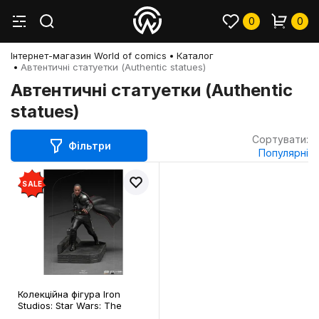
0
0
Інтернет-магазин World of comics
Каталог
Автентичні статуетки (Authentic statues)
Автентичні статуетки (Authentic
statues)
Сортувати:
Фільтри
Популярні
SALE
Колекційна фігура Iron
Studios: Star Wars: The
Mandalorian: Moff Gideon,