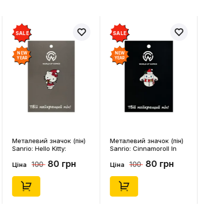
SALE
SALE
NEW
NEW
YEAR
YEAR
Металевий значок (пін)
Металевий значок (пін)
Sanrio: Hello Kitty:
Sanrio: Cinnamoroll In
Christmas Kitty White,
Snowman Costume,
80 грн
80 грн
100
100
(14542)
(14544)
Ціна
Ціна