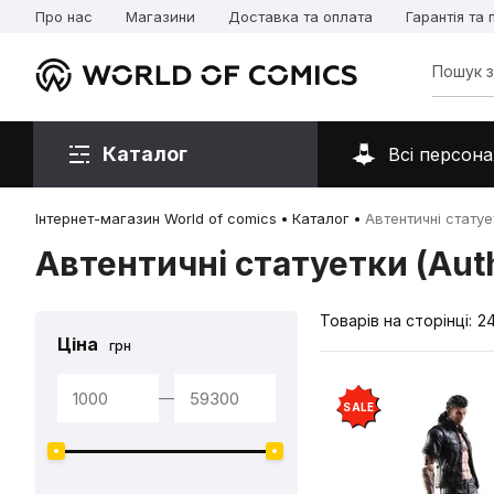
Про нас
Магазини
Доставка та оплата
Гарантія та
Каталог
Всі персона
Інтернет-магазин World of comics
Каталог
Автентичні статует
Автентичні статуетки (Auth
Товарів на сторінці:
2
Ціна
грн
—
SALE