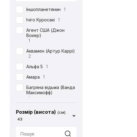
DC
71
Іншопланетянин
1
Defenders of the Earth
1
Ічіго Куросакі
1
Diablo
1
Агент США (Джон
Вокер)
ET
1
1
Final Fantasy
14
Аквамен (Артур Каррі)
2
Friday the 13th
1
Альфа 5
1
Garfield
1
Амара
1
Gears Of War
1
Багряна відьма (Ванда
God of War
2
Максимофф)
1
Halo
1
Батіг
1
Harry Potter
4
Розмір (висота)
(см)
Бейн
1
43
Hello Kitty
2
Бетдівчина (Барбара
IT
1
Ґордон)