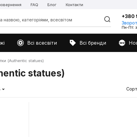
 повернення
FAQ
Блог
Контакти
+380 
Зворот
Пн-Пт: з
жі
Всі всесвіти
Всі бренди
Но
ки (Authentic statues)
entic statues)
4
Сорт