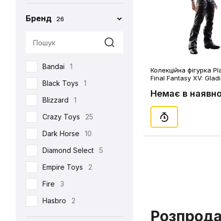
Бренд
26
Bandai
1
Колекційна фігурка Pla
Final Fantasy XV: Glad
Black Toys
1
Amicitia, (44333)
Немає в наявно
Blizzard
1
Crazy Toys
25
Dark Horse
10
Diamond Select
5
Empire Toys
2
Fire
3
Hasbro
2
Розпрод
Hot Toys
93