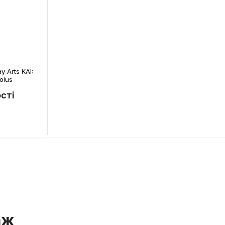
y Arts KAI:
iolus
сті
аж