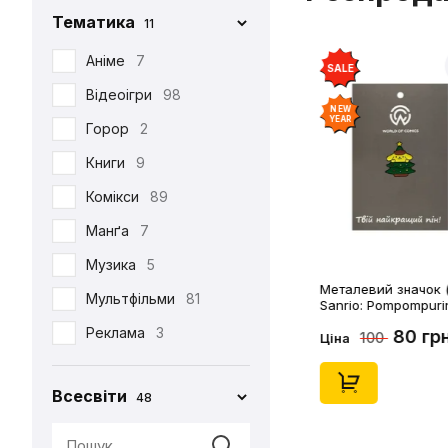
Тематика
11
Iron Studios
81
Jason Freeny
Аніме
7
5
SALE
Medicom Toy
Відеоігри
98
2
NEW
YEAR
Mezco
Горор
2
1
Mictoys
Книги
9
1
Mighty Jaxx
Комікси
89
9
NECA
Манґа
12
7
One Toys
Музика
5
1
Металевий значок (
Play Arts KAI
Мультфільми
73
81
Sanrio: Pompompuri
Christmass Tree, (1
Pop Toys
Реклама
3
1
80 гр
100
Ціна
Present Toys
Серіали
39
1
Всесвіти
48
S.H.Figuarts
Фільми
125
1
SW Toys
1