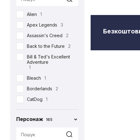
Semic
2
Alien
1
Toys Era
3
Apex Legends
3
Weta Workshop
5
Безкоштовн
Assassin's Creed
2
Back to the Future
2
Bill & Ted's Excellent
Adventure
1
Bleach
1
Borderlands
2
CatDog
1
Charlie and the
Chocolate Factory
Персонаж
165
1
Cyberpunk 2077
5