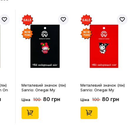
SALE
SALE
NEW
NEW
YEAR
YEAR
пін)
Металевий значок (пін)
Металевий значок (пін)
n On
Sanrio: Onegai My
Sanrio: Onegai My
4541)
Melody: Christmas My
Melody: Christmas
н
80 грн
80 грн
100
100
Melody, (14543)
Kuromi, (14546)
Ціна
Ціна