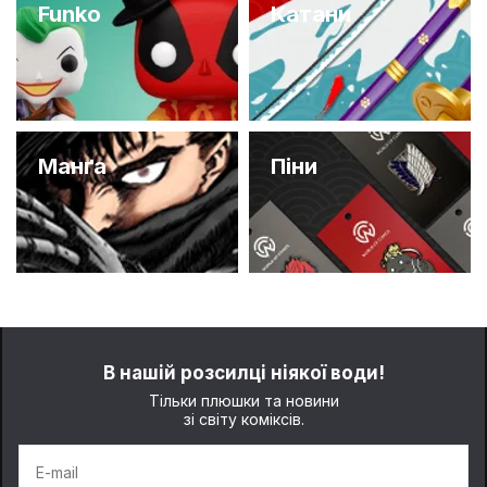
Funko
Катани
Манґа
Піни
В нашій розсилці ніякої води!
Тільки плюшки та новини
зі світу коміксів.
E-mail