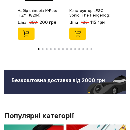
Набір стікерів K-Pop:
Конструктор LEGO:
ITZY, (8264)
Sonic: The Hedgehog:
Kiki's Coconut Attack:
200 грн
115 грн
250
135
Ціна
Ціна
Kiki and Flicky, (30676)
Безкоштовна доставка від 2000 грн
Популярні категорії