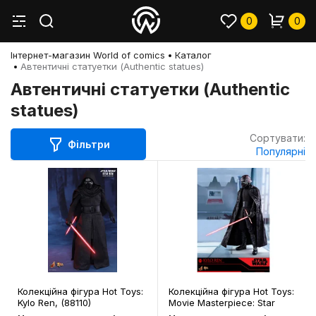
0
0
Інтернет-магазин World of comics
Каталог
Автентичні статуетки (Authentic statues)
Автентичні статуетки (Authentic
statues)
Сортувати:
Фільтри
Популярні
Колекційна фігура Hot Toys:
Колекційна фігура Hot Toys:
Kylo Ren, (88110)
Movie Masterpiece: Star
Wars: The Rise of Skywalker: