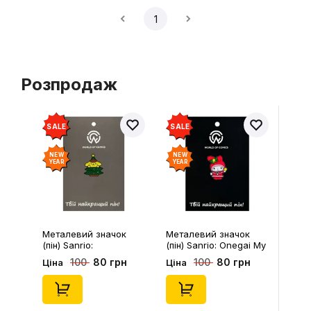
1
Розпродаж
SALE
SALE
NEW
NEW
YEAR
YEAR
Металевий значок
Металевий значок
(пін) Sanrio:
(пін) Sanrio: Onegai My
Pompompurin On
Melody: Christmas My
80 грн
80 грн
100
100
Ціна
Ціна
Christmass Tree,
Melody, (14543)
(14541)