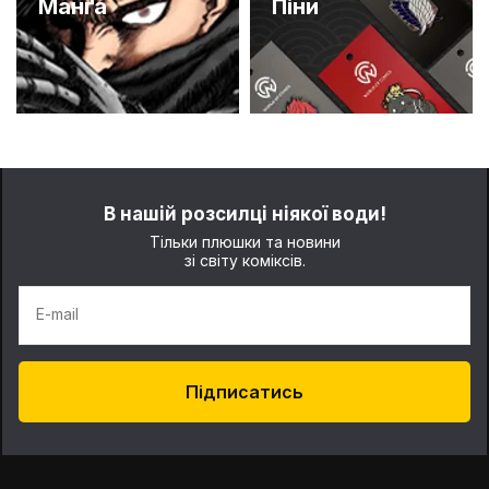
Манґа
Піни
В нашій розсилці ніякої води!
Тільки плюшки та новини
зі світу коміксів.
E-mail
Підписатись