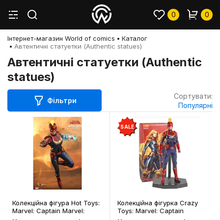
0
0
Інтернет-магазин World of comics
Каталог
Автентичні статуетки (Authentic statues)
Автентичні статуетки (Authentic
statues)
Сортувати:
Фільтри
Популярні
SALE
Колекційна фігура Hot Toys:
Колекційна фігурка Crazy
Marvel: Captain Marvel:
Toys: Marvel: Captain
Captain Marvel (Deluxe),
Marvel, (44404)