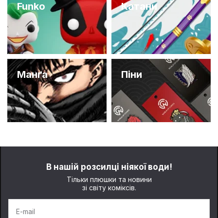
Funko
Катани
Манґа
Піни
В нашій розсилці ніякої води!
Тільки плюшки та новини
зі світу коміксів.
E-mail