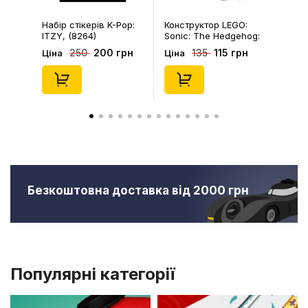
Набір стікерів K-Pop:
Конструктор LEGO:
ITZY, (8264)
Sonic: The Hedgehog:
Kiki's Coconut Attack:
200 грн
115 грн
250
135
Ціна
Ціна
Kiki and Flicky, (30676)
Безкоштовна доставка від 2000 грн
Популярні категорії