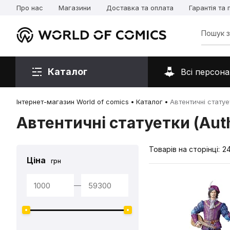
Про нас
Магазини
Доставка та оплата
Гарантія та
Каталог
Всі персона
Інтернет-магазин World of comics
Каталог
Автентичні статует
Автентичні статуетки (Auth
Товарів на сторінці:
2
Ціна
грн
—