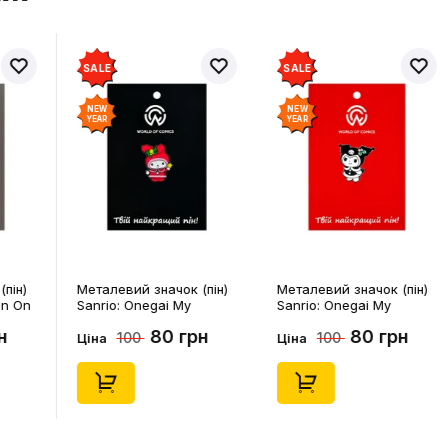
SALE
SALE
NEW
NEW
YEAR
YEAR
пін)
Металевий значок (пін)
Металевий значок (пін)
n On
Sanrio: Onegai My
Sanrio: Onegai My
4541)
Melody: Christmas My
Melody: Christmas
н
80 грн
80 грн
100
100
Melody, (14543)
Kuromi, (14546)
Ціна
Ціна