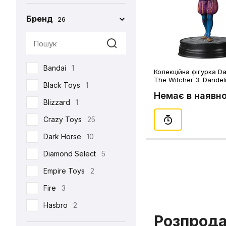
Бренд
26
Bandai
1
Колекційна фігурка Da
The Witcher 3: Dandeli
Black Toys
1
Немає в наявно
Blizzard
1
Crazy Toys
25
Dark Horse
10
Diamond Select
5
Empire Toys
2
Fire
3
Hasbro
2
Розпрод
Hot Toys
93