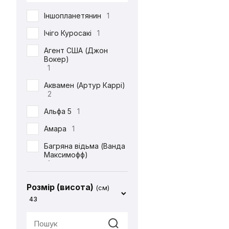
DC
71
Іншопланетянин
1
Defenders of the Earth
1
Ічіго Куросакі
1
Diablo
1
Агент США (Джон
Вокер)
ET
1
1
Final Fantasy
14
Аквамен (Артур Каррі)
2
Friday the 13th
1
Альфа 5
1
Garfield
1
Амара
1
Gears Of War
1
Багряна відьма (Ванда
God of War
2
Максимофф)
1
Halo
1
Батіг
1
Harry Potter
4
Розмір (висота)
(см)
Бейн
1
43
Hello Kitty
2
Бетдівчина (Барбара
IT
1
Ґордон)