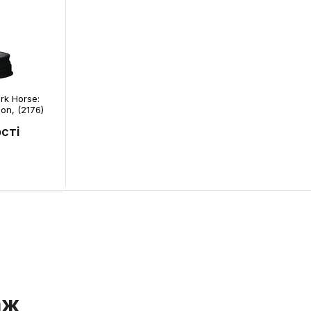
rk Horse:
on, (2176)
сті
аж