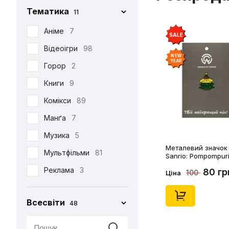
Тематика
11
Iron Studios
81
Jason Freeny
Аніме
7
5
SALE
Medicom Toy
Відеоігри
98
2
NEW
YEAR
Mezco
Горор
2
1
Mictoys
Книги
9
1
Mighty Jaxx
Комікси
89
9
NECA
Манґа
12
7
One Toys
Музика
5
1
Металевий значок (
Play Arts KAI
Мультфільми
73
81
Sanrio: Pompompuri
Christmass Tree, (1
Pop Toys
Реклама
3
1
80 гр
100
Ціна
Present Toys
Серіали
39
1
Всесвіти
48
S.H.Figuarts
Фільми
125
1
SW Toys
1