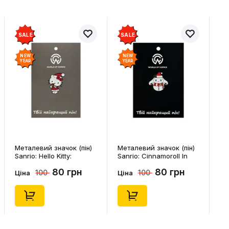
SALE
SALE
NEW
NEW
YEAR
YEAR
Металевий значок (пін)
Металевий значок (пін)
Sanrio: Hello Kitty:
Sanrio: Cinnamoroll In
Christmas Kitty White,
Snowman Costume,
80 грн
80 грн
100
100
(14542)
(14544)
Ціна
Ціна