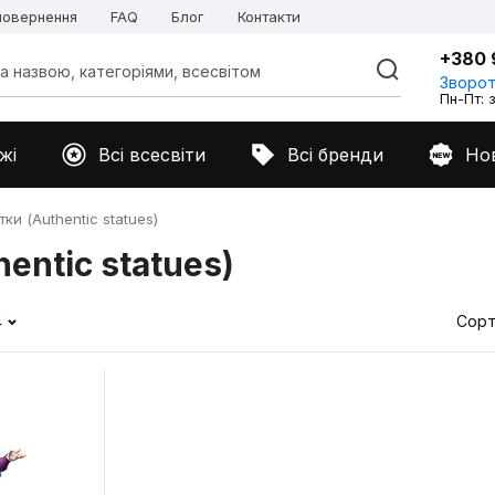
 повернення
FAQ
Блог
Контакти
+380 
Зворот
Пн-Пт: з
жі
Всі всесвіти
Всі бренди
Но
ки (Authentic statues)
entic statues)
4
Сорт