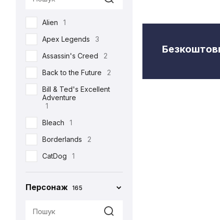
Semic
2
Alien
1
Toys Era
3
Apex Legends
3
Weta Workshop
5
Безкоштовн
Assassin's Creed
2
Back to the Future
2
Bill & Ted's Excellent
Adventure
1
Bleach
1
Borderlands
2
CatDog
1
Charlie and the
Chocolate Factory
Персонаж
165
1
Cyberpunk 2077
5