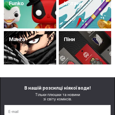
Funko
Катани
Манґа
Піни
В нашій розсилці ніякої води!
Тільки плюшки та новини
зі світу коміксів.
E-mail