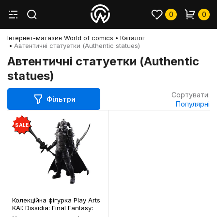
0
0
Інтернет-магазин World of comics
Каталог
Автентичні статуетки (Authentic statues)
Автентичні статуетки (Authentic
statues)
Сортувати:
Фільтри
Популярні
SALE
Колекційна фігурка Play Arts
KAI: Dissidia: Final Fantasy:
Gabranth, (44293)