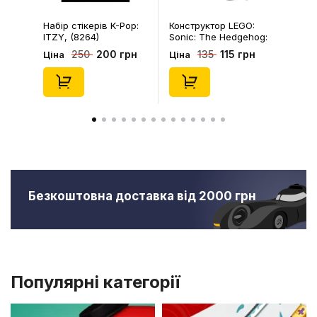
Набір стікерів K-Pop:
Конструктор LEGO:
ITZY, (8264)
Sonic: The Hedgehog:
Kiki's Coconut Attack:
200 грн
115 грн
250
135
Ціна
Ціна
Kiki and Flicky, (30676)
Безкоштовна доставка від 2000 грн
Популярні категорії