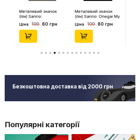
Металевий значок
Металевий значок
(пін) Sanrio:
(пін) Sanrio: Onegai My
Pompompurin On
Melody: Christmas My
80 грн
80 грн
100
100
Ціна
Ціна
Christmass Tree,
Melody, (14543)
(14541)
Безкоштовна доставка від 2000 грн
Популярні категорії