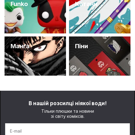
Funko
Катани
Манґа
Піни
В нашій розсилці ніякої води!
Тільки плюшки та новини
зі світу коміксів.
E-mail