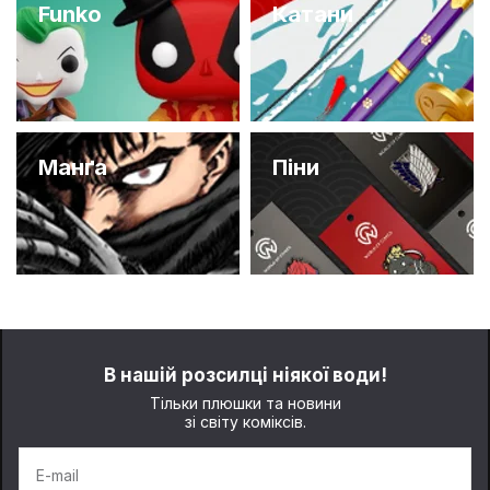
Funko
Катани
Манґа
Піни
В нашій розсилці ніякої води!
Тільки плюшки та новини
зі світу коміксів.
E-mail