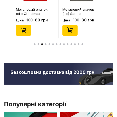
Металевий значок
Металевий значок
(пін) Christmas
(пін) Sanrio:
Penguin, (14578)
Pompompurin On
80 грн
80 грн
100
100
Ціна
Ціна
Christmass Tree,
(14541)
Безкоштовна доставка від 2000 грн
Популярні категорії