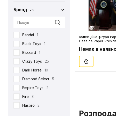
Бренд
26
Bandai
1
Колекційна фігура Pop
Casa de Papel: Presid
Black Toys
1
(80018)
Немає в наявно
Blizzard
1
Crazy Toys
25
Dark Horse
10
Diamond Select
5
Empire Toys
2
Fire
3
Hasbro
2
Розпрод
Hot Toys
93