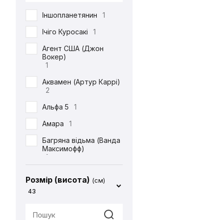
DC
71
Іншопланетянин
1
Defenders of the Earth
1
Ічіго Куросакі
1
Diablo
1
Агент США (Джон
Вокер)
ET
1
1
Final Fantasy
14
Аквамен (Артур Каррі)
2
Friday the 13th
1
Альфа 5
1
Garfield
1
Амара
1
Gears Of War
1
Багряна відьма (Ванда
God of War
2
Максимофф)
1
Halo
1
Батіг
1
Harry Potter
4
Розмір (висота)
(см)
Бейн
1
43
Hello Kitty
2
Бетдівчина (Барбара
IT
1
Ґордон)