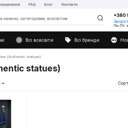
 повернення
FAQ
Блог
Контакти
+380 
Зворот
Пн-Пт: з
жі
Всі всесвіти
Всі бренди
Но
ки (Authentic statues)
entic statues)
4
Сорт