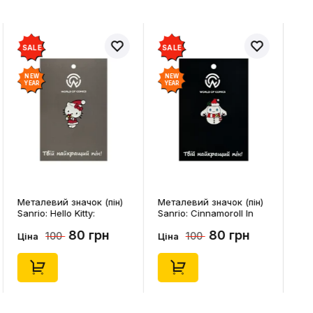
SALE
SALE
NEW
NEW
YEAR
YEAR
Металевий значок (пін)
Металевий значок (пін)
Sanrio: Hello Kitty:
Sanrio: Cinnamoroll In
Christmas Kitty White,
Snowman Costume,
80 грн
80 грн
100
100
(14542)
(14544)
Ціна
Ціна