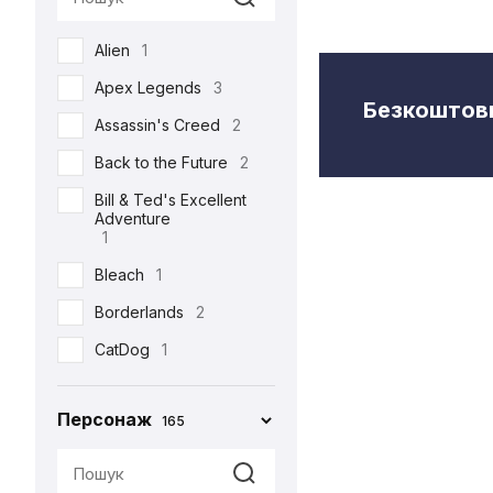
Semic
2
Alien
1
Toys Era
3
Apex Legends
3
Weta Workshop
5
Безкоштовн
Assassin's Creed
2
Back to the Future
2
Bill & Ted's Excellent
Adventure
1
Bleach
1
Borderlands
2
CatDog
1
Charlie and the
Chocolate Factory
Персонаж
165
1
Cyberpunk 2077
5