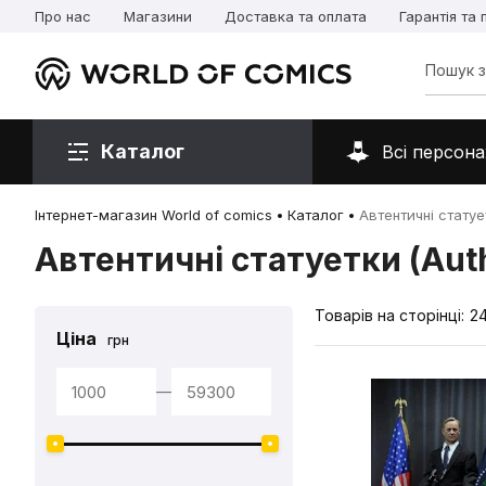
Про нас
Магазини
Доставка та оплата
Гарантія та
Каталог
Всі персона
Інтернет-магазин World of comics
Каталог
Автентичні статует
Автентичні статуетки (Auth
Товарів на сторінці:
2
Ціна
грн
—