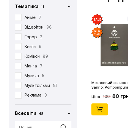
Тематика
11
Iron Studios
81
Jason Freeny
Аніме
7
5
SALE
Medicom Toy
Відеоігри
98
2
NEW
YEAR
Mezco
Горор
2
1
Mictoys
Книги
9
1
Mighty Jaxx
Комікси
89
9
NECA
Манґа
12
7
One Toys
Музика
5
1
Металевий значок (
Play Arts KAI
Мультфільми
73
81
Sanrio: Pompompuri
Christmass Tree, (1
Pop Toys
Реклама
3
1
80 гр
100
Ціна
Present Toys
Серіали
39
1
Всесвіти
48
S.H.Figuarts
Фільми
125
1
SW Toys
1