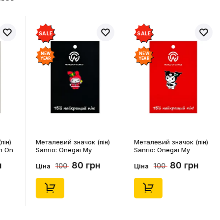
SALE
SALE
NEW
NEW
YEAR
YEAR
пін)
Металевий значок (пін)
Металевий значок (пін)
n On
Sanrio: Onegai My
Sanrio: Onegai My
4541)
Melody: Christmas My
Melody: Christmas
н
80 грн
80 грн
100
100
Melody, (14543)
Kuromi, (14546)
Ціна
Ціна