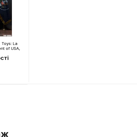
 Toys: La
ent of USA,
сті
аж