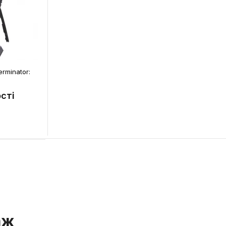
erminator:
сті
аж