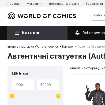
Про нас
Магазини
Доставка та оплата
Гарантія та
Каталог
Всі персона
Інтернет-магазин World of comics
Каталог
Автентичні статует
Автентичні статуетки (Auth
Товарів на сторінці:
2
Ціна
грн
—