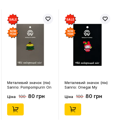
SALE
SALE
NEW
NEW
YEAR
YEAR
Металевий значок (пін)
Металевий значок (пін)
Sanrio: Pompompurin On
Sanrio: Onegai My
Christmass Tree, (14541)
Melody: Christmas My
80 грн
80 грн
100
100
Melody, (14543)
Ціна
Ціна