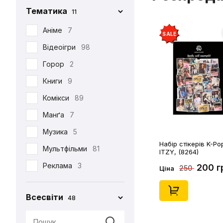
Тематика
11
Iron Studios
81
Jason Freeny
Аніме
7
5
SALE
Medicom Toy
Відеоігри
98
2
Mezco
Горор
2
1
Mictoys
Книги
9
1
Mighty Jaxx
Комікси
89
9
NECA
Манґа
12
7
One Toys
Музика
5
1
Набір стікерів K-Po
Play Arts KAI
Мультфільми
73
81
ITZY, (8264)
Pop Toys
Реклама
3
1
200 г
250
Ціна
Present Toys
Серіали
39
1
Всесвіти
48
S.H.Figuarts
Фільми
125
1
SW Toys
1