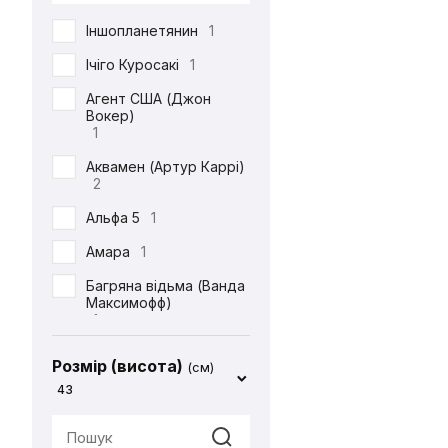
DC
71
Іншопланетянин
1
Defenders of the Earth
1
Ічіго Куросакі
1
Diablo
1
Агент США (Джон
Вокер)
ET
1
1
Final Fantasy
14
Аквамен (Артур Каррі)
2
Friday the 13th
1
Альфа 5
1
Garfield
1
Амара
1
Gears Of War
1
Багряна відьма (Ванда
God of War
2
Максимофф)
1
Halo
1
Батіг
1
Harry Potter
4
Розмір (висота)
(см)
Бейн
1
43
Hello Kitty
2
Бетдівчина (Барбара
IT
1
Ґордон)