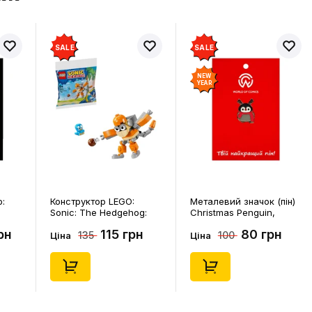
SALE
SALE
NEW
YEAR
p:
Конструктор LEGO:
Металевий значок (пін)
Sonic: The Hedgehog:
Christmas Penguin,
Kiki's Coconut Attack:
(14578)
рн
115 грн
80 грн
135
100
Kiki and Flicky, (30676)
Ціна
Ціна