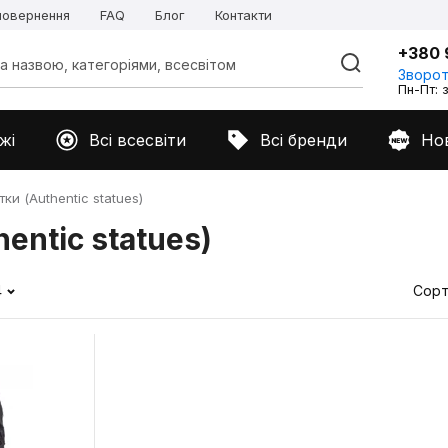
 повернення
FAQ
Блог
Контакти
+380 
Зворот
Пн-Пт: з
жі
Всі всесвіти
Всі бренди
Но
ки (Authentic statues)
entic statues)
4
Сорт