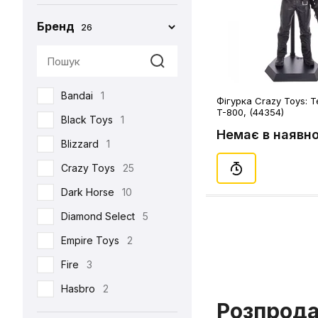
Бренд
26
Bandai
1
Фігурка Crazy Toys: T
T-800, (44354)
Black Toys
1
Немає в наявно
Blizzard
1
Crazy Toys
25
Dark Horse
10
Diamond Select
5
Empire Toys
2
Fire
3
Hasbro
2
Розпрод
Hot Toys
93