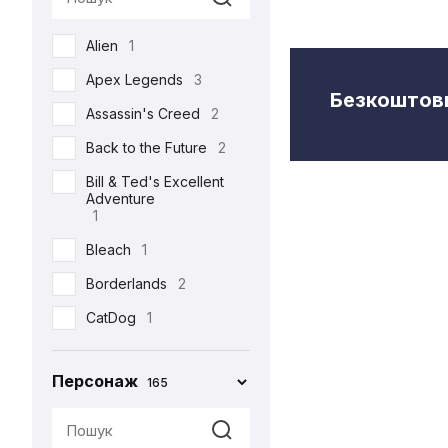
Semic
2
Alien
1
Toys Era
3
Apex Legends
3
Weta Workshop
5
Безкоштовн
Assassin's Creed
2
Back to the Future
2
Bill & Ted's Excellent
Adventure
1
Bleach
1
Borderlands
2
CatDog
1
Charlie and the
Chocolate Factory
Персонаж
165
1
Cyberpunk 2077
5