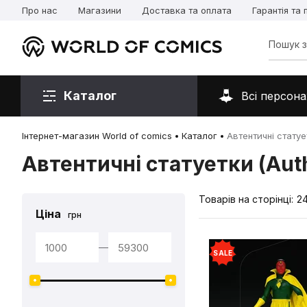
Про нас
Магазини
Доставка та оплата
Гарантія та
Каталог
Всі персона
Інтернет-магазин World of comics
Каталог
Автентичні статует
Автентичні статуетки (Auth
Товарів на сторінці:
2
Ціна
грн
—
SALE