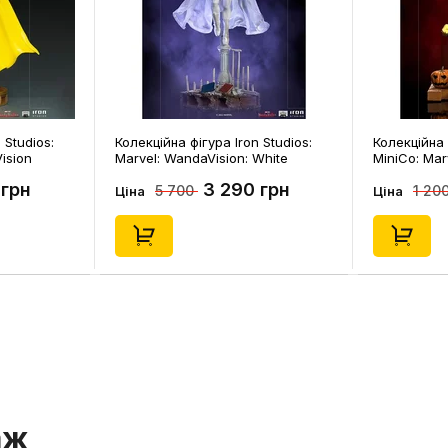
 Studios:
Колекційна фігура Iron Studios:
Колекційна 
ision
Marvel: WandaVision: White
MiniCo: Mar
Vision, (129096)
Vision (Hal
 грн
3 290 грн
5 700
1 20
Ціна
Ціна
аж