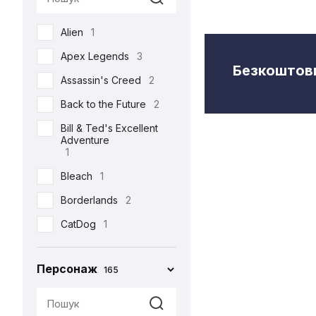
Semic
2
Alien
1
Toys Era
3
Apex Legends
3
Weta Workshop
5
Безкоштовн
Assassin's Creed
2
Back to the Future
2
Bill & Ted's Excellent
Adventure
1
Bleach
1
Borderlands
2
CatDog
1
Charlie and the
Chocolate Factory
Персонаж
165
1
Cyberpunk 2077
5