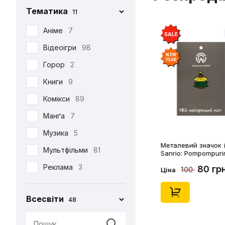
Тематика
11
Iron Studios
81
Jason Freeny
Аніме
7
5
SALE
Medicom Toy
Відеоігри
98
2
NEW
YEAR
Mezco
Горор
2
1
Mictoys
Книги
9
1
Mighty Jaxx
Комікси
89
9
NECA
Манґа
12
7
One Toys
Музика
5
1
Металевий значок (
Play Arts KAI
Мультфільми
73
81
Sanrio: Pompompuri
Christmass Tree, (1
Pop Toys
Реклама
3
1
80 гр
100
Ціна
Present Toys
Серіали
39
1
Всесвіти
48
S.H.Figuarts
Фільми
125
1
SW Toys
1