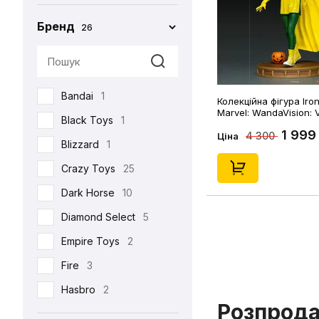
Бренд
26
Bandai
1
Колекційна фігура Iron
Marvel: WandaVision: V
Black Toys
1
(Halloween), (128426)
1 999
4 300
Ціна
Blizzard
1
Crazy Toys
25
Dark Horse
10
Diamond Select
5
Empire Toys
2
Fire
3
Hasbro
2
Розпрод
Hot Toys
93