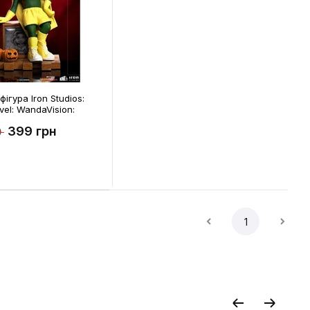
фігура Iron Studios:
vel: WandaVision:
loween), (129065)
399 грн
0
1