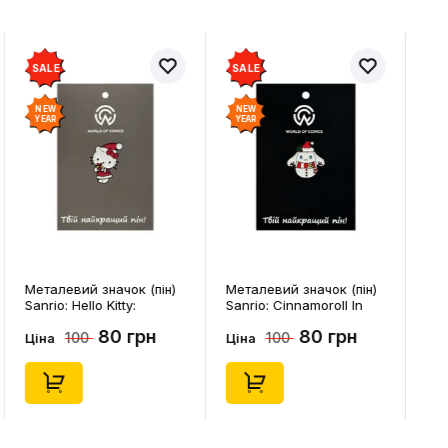
SALE
SALE
NEW
NEW
YEAR
YEAR
Металевий значок (пін)
Металевий значок (пін)
Sanrio: Hello Kitty:
Sanrio: Cinnamoroll In
Christmas Kitty White,
Snowman Costume,
80 грн
80 грн
100
100
(14542)
(14544)
Ціна
Ціна