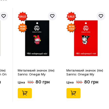
SALE
SALE
NEW
NEW
YEAR
YEAR
пін)
Металевий значок (пін)
Металевий значок (пін)
n On
Sanrio: Onegai My
Sanrio: Onegai My
4541)
Melody: Christmas My
Melody: Christmas
н
80 грн
80 грн
100
100
Melody, (14543)
Kuromi, (14546)
Ціна
Ціна