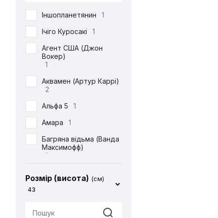
DC
71
Іншопланетянин
1
Defenders of the Earth
1
Ічіго Куросакі
1
Diablo
1
Агент США (Джон
Вокер)
ET
1
1
Final Fantasy
14
Аквамен (Артур Каррі)
2
Friday the 13th
1
Альфа 5
1
Garfield
1
Амара
1
Gears Of War
1
Багряна відьма (Ванда
God of War
2
Максимофф)
1
Halo
1
Батіг
1
Harry Potter
4
Розмір (висота)
(см)
Бейн
1
43
Hello Kitty
2
Бетдівчина (Барбара
IT
1
Ґордон)