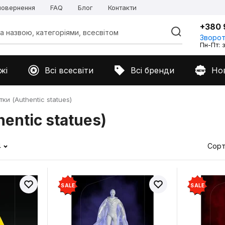
 повернення
FAQ
Блог
Контакти
+380 
Зворот
Пн-Пт: з
жі
Всі всесвіти
Всі бренди
Но
ки (Authentic statues)
entic statues)
4
Сорт
SALE
SALE