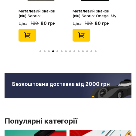
Металевий значок
Металевий значок
(пін) Sanrio:
(пін) Sanrio: Onegai My
Pompompurin On
Melody: Christmas My
80 грн
80 грн
100
100
Ціна
Ціна
Christmass Tree,
Melody, (14543)
(14541)
Безкоштовна доставка від 2000 грн
Популярні категорії