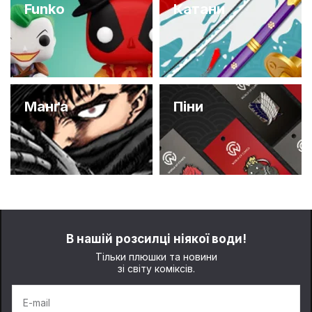
Funko
Катани
Манґа
Піни
В нашій розсилці ніякої води!
Тільки плюшки та новини
зі світу коміксів.
E-mail