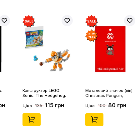
SALE
SALE
NEW
YEAR
p:
Конструктор LEGO:
Металевий значок (пін)
Sonic: The Hedgehog:
Christmas Penguin,
Kiki's Coconut Attack:
(14578)
рн
115 грн
80 грн
135
100
Kiki and Flicky, (30676)
Ціна
Ціна