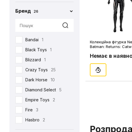
Бренд
26
Bandai
1
Колекційна фігурка Ne
Batman: Returns: Cat
Black Toys
1
(Michelle Pfeiffer), (9
Немає в наявно
Blizzard
1
Crazy Toys
25
Dark Horse
10
Diamond Select
5
Empire Toys
2
Fire
3
Hasbro
2
Розпрод
Hot Toys
93