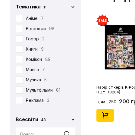
Тематика
11
Iron Studios
81
Jason Freeny
Аніме
7
5
SALE
Medicom Toy
Відеоігри
98
2
Mezco
Горор
2
1
Mictoys
Книги
9
1
Mighty Jaxx
Комікси
89
9
NECA
Манґа
12
7
One Toys
Музика
5
1
Набір стікерів K-Po
Play Arts KAI
Мультфільми
73
81
ITZY, (8264)
Pop Toys
Реклама
3
1
200 г
250
Ціна
Present Toys
Серіали
39
1
Всесвіти
48
S.H.Figuarts
Фільми
125
1
SW Toys
1