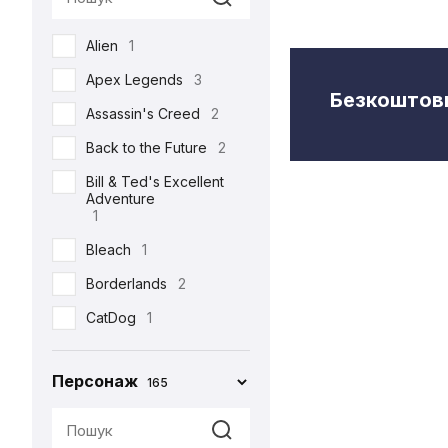
Semic
2
Alien
1
Toys Era
3
Apex Legends
3
Weta Workshop
5
Безкоштовн
Assassin's Creed
2
Back to the Future
2
Bill & Ted's Excellent
Adventure
1
Bleach
1
Borderlands
2
CatDog
1
Charlie and the
Chocolate Factory
Персонаж
165
1
Cyberpunk 2077
5