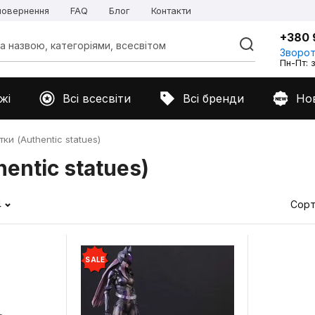
 повернення
FAQ
Блог
Контакти
+380 
Зворот
Пн-Пт: з
жі
Всі всесвіти
Всі бренди
Но
ки (Authentic statues)
entic statues)
4
Сорт
SALE