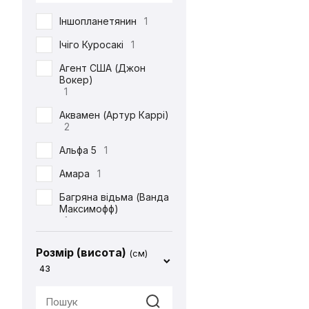
DC
71
Іншопланетянин
1
Defenders of the Earth
1
Ічіго Куросакі
1
Diablo
1
Агент США (Джон
Вокер)
ET
1
1
Final Fantasy
14
Аквамен (Артур Каррі)
2
Friday the 13th
1
Альфа 5
1
Garfield
1
Амара
1
Gears Of War
1
Багряна відьма (Ванда
God of War
2
Максимофф)
1
Halo
1
Батіг
1
Harry Potter
4
Розмір (висота)
(см)
Бейн
1
43
Hello Kitty
2
Бетдівчина (Барбара
IT
1
Ґордон)