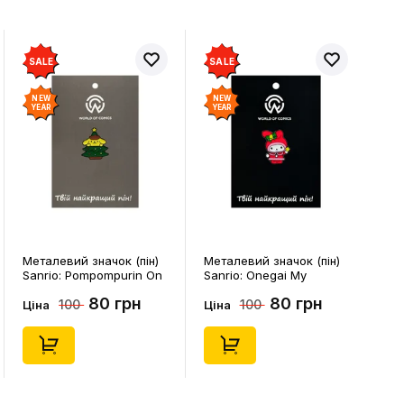
SALE
SALE
NEW
NEW
YEAR
YEAR
Металевий значок (пін)
Металевий значок (пін)
Sanrio: Pompompurin On
Sanrio: Onegai My
Christmass Tree, (14541)
Melody: Christmas My
80 грн
80 грн
100
100
Melody, (14543)
Ціна
Ціна