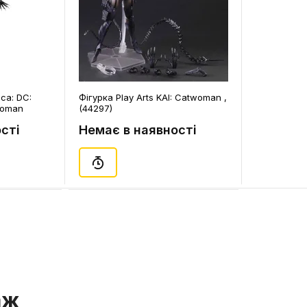
ca: DC:
Фігурка Play Arts KAI: Catwoman ,
woman
(44297)
61435)
сті
Немає в наявності
аж