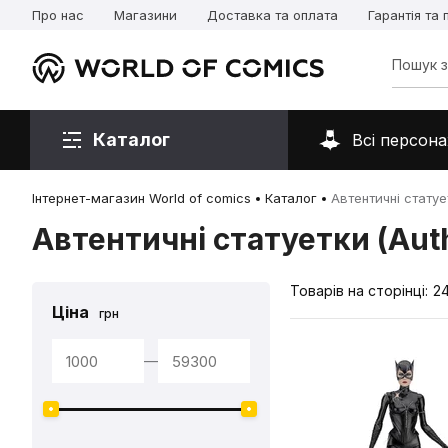
Про нас
Магазини
Доставка та оплата
Гарантія та
Каталог
Всі персона
Інтернет-магазин World of comics
Каталог
Автентичні статует
Автентичні статуетки (Auth
Товарів на сторінці:
2
Ціна
грн
—