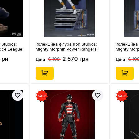
 Studios:
Колекційна фігура Iron Studios:
Колекційна 
tice League:
Mighty Morphin Power Rangers:
Mighty Mor
luxe)
White Ranger, (128204)
Green Range
грн
2 570 грн
6 100
6 10
xclusive),
Ціна
Ціна
SALE
SALE