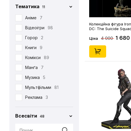
Тематика
11
Iron Studios
81
Jason Freeny
Аніме
7
5
Колекційна фігура Iron
Medicom Toy
Відеоігри
98
2
DC: The Suicide Squad
Ratcatcher (128594)
1 680
Mezco
Горор
2
1
4 000
Ціна
Mictoys
Книги
9
1
Mighty Jaxx
Комікси
89
9
NECA
Манґа
12
7
One Toys
Музика
5
1
Play Arts KAI
Мультфільми
73
81
Pop Toys
Реклама
3
1
Present Toys
Серіали
39
1
Всесвіти
48
S.H.Figuarts
Фільми
125
1
SW Toys
1