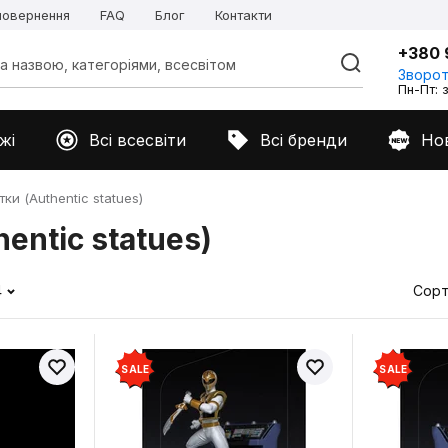
 повернення
FAQ
Блог
Контакти
+380 
Зворот
Пн-Пт: з
жі
Всі всесвіти
Всі бренди
Но
ки (Authentic statues)
entic statues)
4
Сорт
SALE
SALE