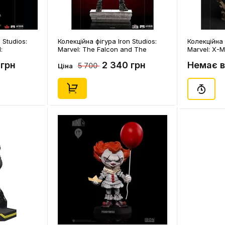
 Studios:
Колекційна фігура Iron Studios:
Колекційна 
:
Marvel: The Falcon and The
Marvel: X-M
Winter Soldier: U.S. Agent,
 грн
2 340 грн
Немає в
5 700
(128884)
Ціна