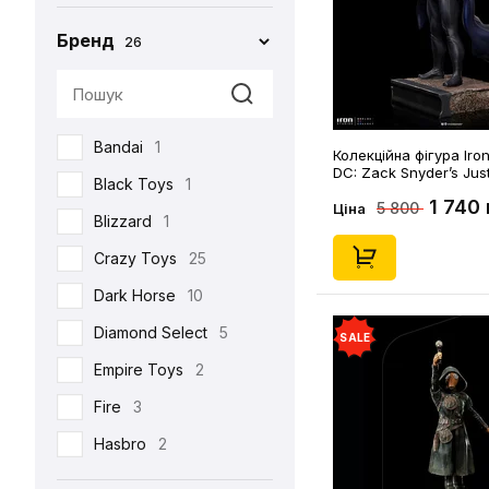
Бренд
26
Bandai
1
Колекційна фігура Iron
DC: Zack Snyder’s Jus
Black Toys
1
Martian Manhunter (De
1 740 
5 800
(Sideshow CON 2023 E
Ціна
Blizzard
1
(950706)
Crazy Toys
25
Dark Horse
10
Diamond Select
5
SALE
Empire Toys
2
Fire
3
Hasbro
2
Hot Toys
93