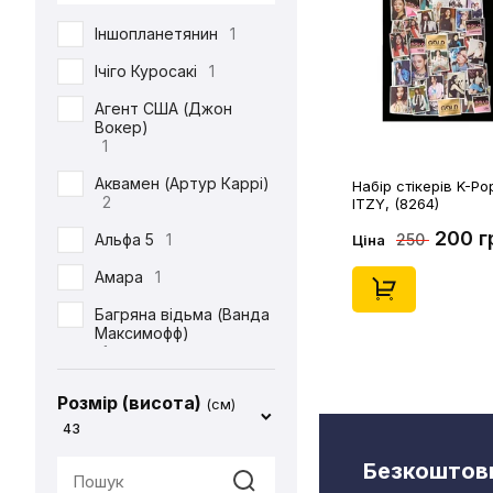
DC
71
Іншопланетянин
1
Defenders of the Earth
1
Ічіго Куросакі
1
Diablo
1
Агент США (Джон
Вокер)
ET
1
1
Final Fantasy
14
Аквамен (Артур Каррі)
Набір стікерів K-Po
2
ITZY, (8264)
Friday the 13th
1
200 г
250
Альфа 5
1
Ціна
Garfield
1
Амара
1
Gears Of War
1
Багряна відьма (Ванда
God of War
2
Максимофф)
1
Halo
1
Батіг
1
Harry Potter
4
Розмір (висота)
(см)
Бейн
1
43
Hello Kitty
2
Бетдівчина (Барбара
Безкоштовн
IT
1
Ґордон)