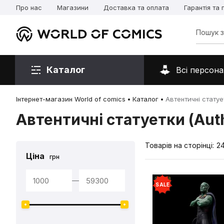
Про нас
Магазини
Доставка та оплата
Гарантія та
Каталог
Всі персона
Інтернет-магазин World of comics
Каталог
Автентичні статует
Автентичні статуетки (Auth
Товарів на сторінці:
2
Ціна
грн
—
SALE