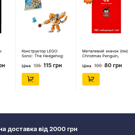
p:
Конструктор LEGO:
Металевий значок (пін)
Sonic: The Hedgehog:
Christmas Penguin,
Kiki's Coconut Attack:
(14578)
рн
115 грн
80 грн
135
100
Kiki and Flicky, (30676)
Ціна
Ціна
а доставка від 2000 грн