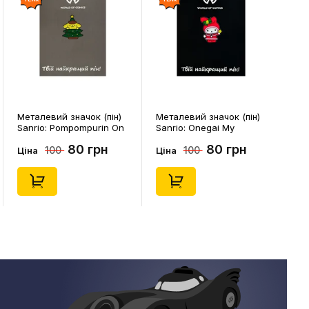
Металевий значок (пін)
Металевий значок (пін)
Sanrio: Pompompurin On
Sanrio: Onegai My
Christmass Tree, (14541)
Melody: Christmas My
80 грн
80 грн
100
100
Melody, (14543)
Ціна
Ціна