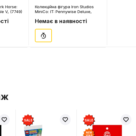
rk Horse:
Колекційна фігура Iron Studios
e V, (7749)
MiniCo: IT: Pennywise Deluxe,
(317546)
сті
Немає в наявності
аж
SALE
SALE
NEW
YEAR