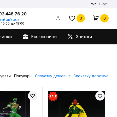
Укр
Рус
93 448 76 20
0
0
ній звʼязок
 10:00 до 18:00
винки
Ексклюзиви
Знижки
увати:
Популярні
Спочатку дешевше
Спочатку дорожче
SALE