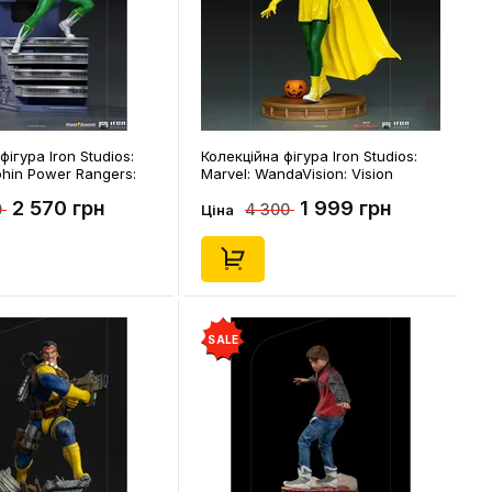
фігура Iron Studios:
Колекційна фігура Iron Studios:
phin Power Rangers:
Marvel: WandaVision: Vision
r, (128198)
(Halloween), (128426)
2 570 грн
1 999 грн
0
4 300
Ціна
SALE