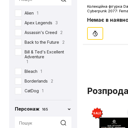
Semic
2
Колекційна фігурка Da
Cyberpunk 2077: Femal
Alien
1
Toys Era
3
Немає в наявно
Apex Legends
3
Weta Workshop
5
Assassin's Creed
2
Back to the Future
2
Bill & Ted's Excellent
Adventure
1
Bleach
1
Borderlands
2
Розпрод
CatDog
1
Charlie and the
Chocolate Factory
Персонаж
165
1
SALE
Cyberpunk 2077
5