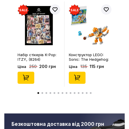
SALE
SALE
Набір стікерів K-Pop:
Конструктор LEGO:
ITZY, (8264)
Sonic: The Hedgehog:
Kiki's Coconut Attack:
200 грн
115 грн
250
135
Ціна
Ціна
Kiki and Flicky, (30676)
Безкоштовна доставка від 2000 грн