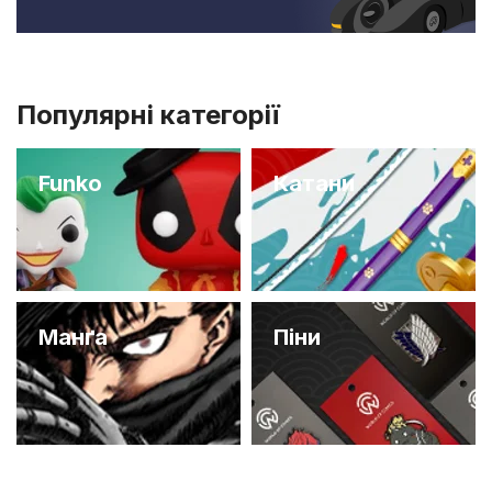
Популярні категорії
Funko
Катани
Манґа
Піни