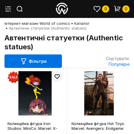
0
0
Інтернет-магазин World of comics
Каталог
Автентичні статуетки (Authentic statues)
Автентичні статуетки (Authentic
statues)
Сортувати:
Фільтри
Популярні
SALE
Колекційна фігура Iron
Колекційна фігура Hot Toys:
Studios: MiniCo: Marvel: X-
Marvel: Avengers: Endgame:
Men: Jean Grey, (128358)
Black Widow, (80158)