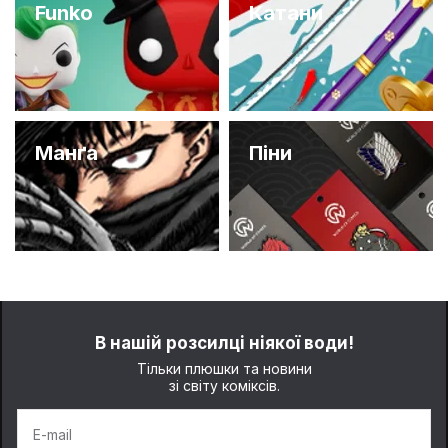
Funko
Катани
Манґа
Піни
В нашій розсилці ніякої води!
Тільки плюшки та новини
зі світу коміксів.
E-mail