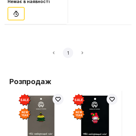
Немає в наявності
Pfeiffer), (961435)
1
Розпродаж
SALE
SALE
NEW
NEW
YEAR
YEAR