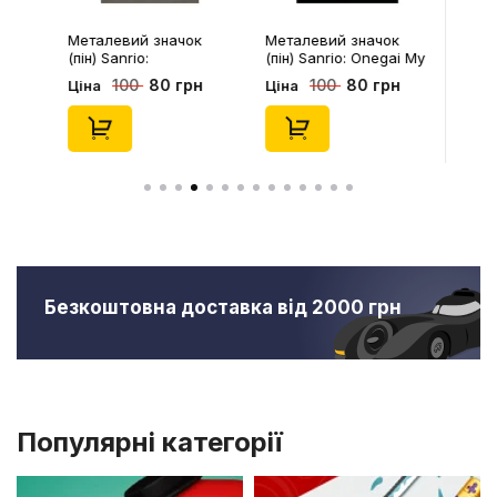
Металевий значок
Металевий значок
(пін) Sanrio:
(пін) Sanrio: Onegai My
Pompompurin On
Melody: Christmas My
80 грн
80 грн
100
100
Ціна
Ціна
Christmass Tree,
Melody, (14543)
(14541)
Безкоштовна доставка від 2000 грн
Популярні категорії