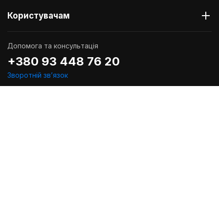
Користувачам
Допомога та консультація
+380 93 448 76 20
Зворотній звʼязок
info@worldofcomics.ua
Графік роботи
Пн-Пт: з 10:00 до 18:00
Сб-Нд: Вихідні (остання відправка - Пт о 17:00)
Ми в соцмережах
Політика конфіденційності
Публiчна оферта
Угода користувача
Проектування та дизайн