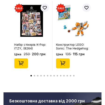
SALE
SALE
Набір стікерів K-Pop:
Конструктор LEGO:
ITZY, (8264)
Sonic: The Hedgehog:
Kiki's Coconut Attack:
200 грн
115 грн
250
135
Ціна
Ціна
Kiki and Flicky, (30676)
Безкоштовна доставка від 2000 грн