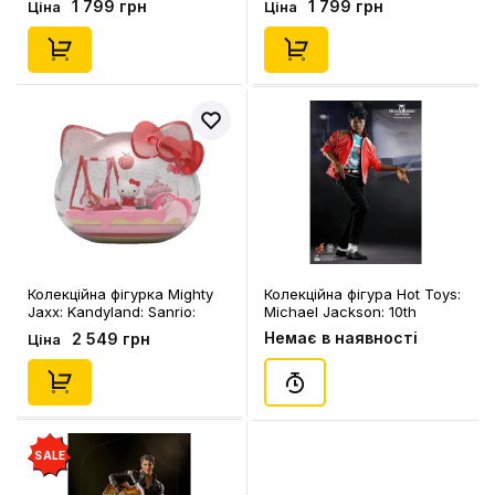
1 799 грн
1 799 грн
Ціна
Ціна
Fun Series: Kuromi, (76382)
Daydream Series: Hello Kitty,
(76381)
Колекційна фігурка Mighty
Колекційна фігура Hot Toys:
Jaxx: Kandyland: Sanrio:
Michael Jackson: 10th
Hello Kitty, (78990)
Anniversary: Michael
Немає в наявності
2 549 грн
Ціна
Jackson (1451/2000) («Beat
It» Version), (83665)
SALE