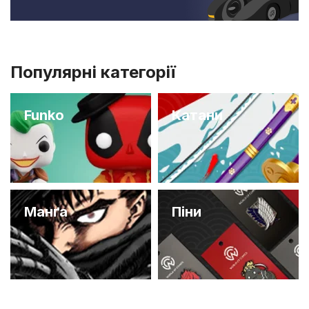
Популярні категорії
Funko
Катани
Манґа
Піни