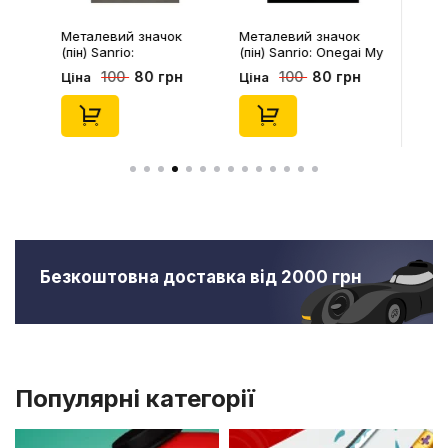
Металевий значок
Металевий значок
(пін) Sanrio:
(пін) Sanrio: Onegai My
Pompompurin On
Melody: Christmas My
80 грн
80 грн
100
100
Ціна
Ціна
Christmass Tree,
Melody, (14543)
(14541)
Безкоштовна доставка від 2000 грн
Популярні категорії