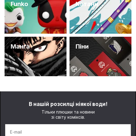
Funko
Катани
Манґа
Піни
В нашій розсилці ніякої води!
Тільки плюшки та новини
зі світу коміксів.
E-mail