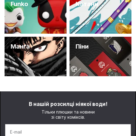
Funko
Катани
Манґа
Піни
В нашій розсилці ніякої води!
Тільки плюшки та новини
зі світу коміксів.
E-mail