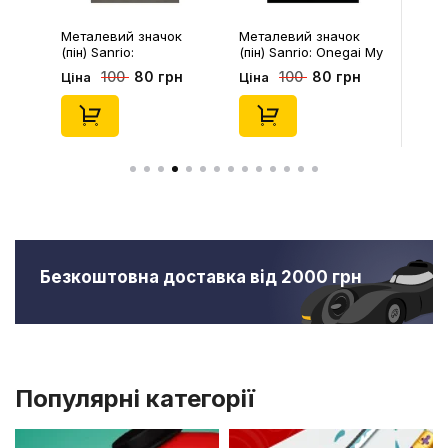
Металевий значок
Металевий значок
(пін) Sanrio:
(пін) Sanrio: Onegai My
Pompompurin On
Melody: Christmas My
80 грн
80 грн
100
100
Ціна
Ціна
Christmass Tree,
Melody, (14543)
(14541)
Безкоштовна доставка від 2000 грн
Популярні категорії