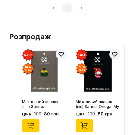
1
Розпродаж
SALE
SALE
NEW
NEW
YEAR
YEAR
Металевий значок
Металевий значок
(пін) Sanrio:
(пін) Sanrio: Onegai My
Pompompurin On
Melody: Christmas My
80 грн
80 грн
100
100
Ціна
Ціна
Christmass Tree,
Melody, (14543)
(14541)