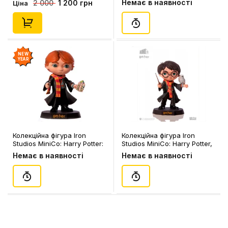
Немає в наявності
1 200 грн
2 000
Ціна
Potter at the Quiddich Match,
(134928)
NEW
YEAR
Колекційна фігура Iron
Колекційна фігура Iron
Studios MiniCo: Harry Potter:
Studios MiniCo: Harry Potter,
Ron Weasley, (806620)
(806606)
Немає в наявності
Немає в наявності