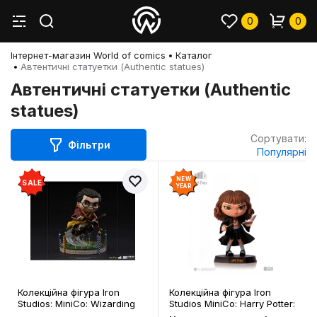
0
0
Інтернет-магазин World of comics
Каталог
Автентичні статуетки (Authentic statues)
Автентичні статуетки (Authentic
statues)
Сортувати:
Фільтри
Популярні
NEW
SALE
YEAR
Колекційна фігура Iron
Колекційна фігура Iron
Studios: MiniCo: Wizarding
Studios MiniCo: Harry Potter:
World: Harry Potter: Harry
Hermione Granger, (806613)