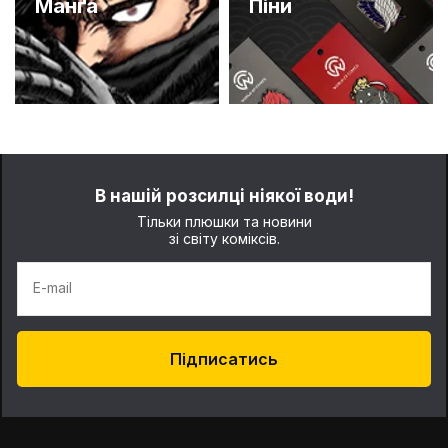
Манґа
Піни
В нашій розсилці ніякої води!
Тільки плюшки та новини
зі світу коміксів.
E-mail
Підписатись