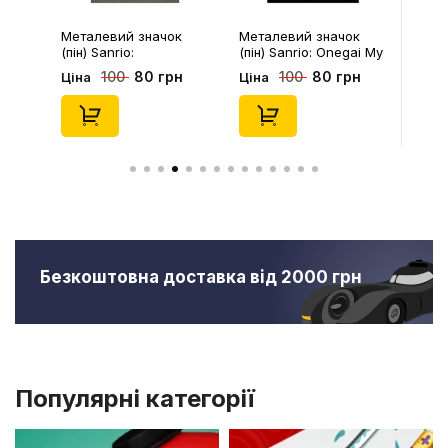
Металевий значок
Металевий значок
(пін) Sanrio:
(пін) Sanrio: Onegai My
Pompompurin On
Melody: Christmas My
80 грн
80 грн
100
100
Ціна
Ціна
Christmass Tree,
Melody, (14543)
(14541)
Безкоштовна доставка від 2000 грн
Популярні категорії