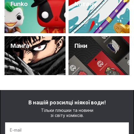
Funko
Катани
Манґа
Піни
В нашій розсилці ніякої води!
Тільки плюшки та новини
зі світу коміксів.
E-mail