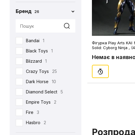
Бренд
26
Bandai
1
Фігурка Play Arts KAI:
Solid: Cyborg Ninja , (
Black Toys
1
Немає в наявно
Blizzard
1
Crazy Toys
25
Dark Horse
10
Diamond Select
5
Empire Toys
2
Fire
3
Hasbro
2
Розпрод
Hot Toys
93