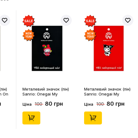
SALE
SALE
NEW
NEW
YEAR
YEAR
пін)
Металевий значок (пін)
Металевий значок (пін)
n On
Sanrio: Onegai My
Sanrio: Onegai My
4541)
Melody: Christmas My
Melody: Christmas
н
80 грн
80 грн
100
100
Melody, (14543)
Kuromi, (14546)
Ціна
Ціна