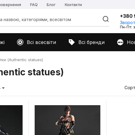
 повернення
FAQ
Блог
Контакти
+380 
Зворот
Пн-Пт: з
жі
Всі всесвіти
Всі бренди
Но
ки (Authentic statues)
entic statues)
4
Сорт