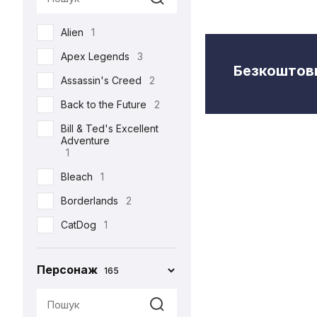
Semic
2
Alien
1
Toys Era
3
Apex Legends
3
Weta Workshop
5
Безкоштовн
Assassin's Creed
2
Back to the Future
2
Bill & Ted's Excellent
Adventure
1
Bleach
1
Borderlands
2
CatDog
1
Charlie and the
Chocolate Factory
Персонаж
165
1
Cyberpunk 2077
5