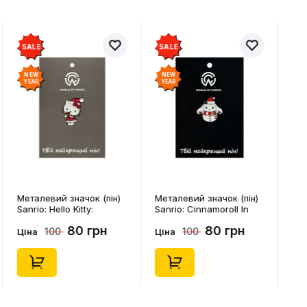
SALE
SALE
NEW
NEW
YEAR
YEAR
Металевий значок (пін)
Металевий значок (пін)
Sanrio: Hello Kitty:
Sanrio: Cinnamoroll In
Christmas Kitty White,
Snowman Costume,
80 грн
80 грн
100
100
(14542)
(14544)
Ціна
Ціна