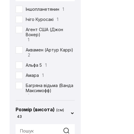
DC
71
Іншопланетянин
1
Defenders of the Earth
1
Ічіго Куросакі
1
Diablo
1
Агент США (Джон
Вокер)
ET
1
1
Final Fantasy
14
Аквамен (Артур Каррі)
2
Friday the 13th
1
Альфа 5
1
Garfield
1
Амара
1
Gears Of War
1
Багряна відьма (Ванда
God of War
2
Максимофф)
1
Halo
1
Батіг
1
Harry Potter
4
Розмір (висота)
(см)
Бейн
1
43
Hello Kitty
2
Бетдівчина (Барбара
IT
1
Ґордон)