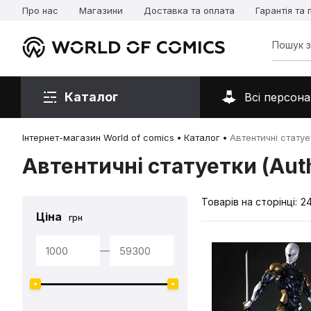
Про нас
Магазини
Доставка та оплата
Гарантія та
Каталог
Всі персона
Інтернет-магазин World of comics
Каталог
Автентичні статует
Автентичні статуетки (Auth
Товарів на сторінці:
2
Ціна
грн
—