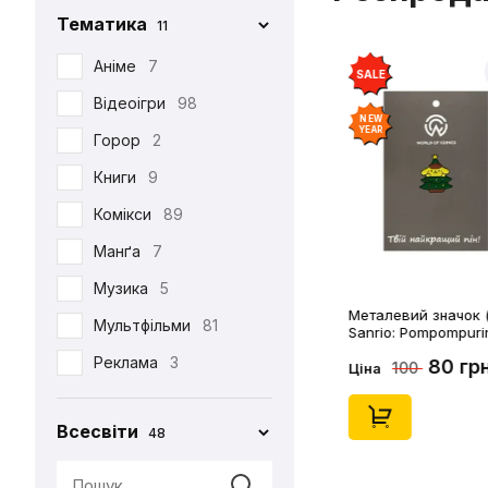
Тематика
11
Iron Studios
81
Jason Freeny
Аніме
7
5
SALE
Medicom Toy
Відеоігри
98
2
NEW
YEAR
Mezco
Горор
2
1
Mictoys
Книги
9
1
Mighty Jaxx
Комікси
89
9
NECA
Манґа
12
7
One Toys
Музика
5
1
Металевий значок (
Play Arts KAI
Мультфільми
73
81
Sanrio: Pompompuri
Christmass Tree, (1
Pop Toys
Реклама
3
1
80 гр
100
Ціна
Present Toys
Серіали
39
1
Всесвіти
48
S.H.Figuarts
Фільми
125
1
SW Toys
1