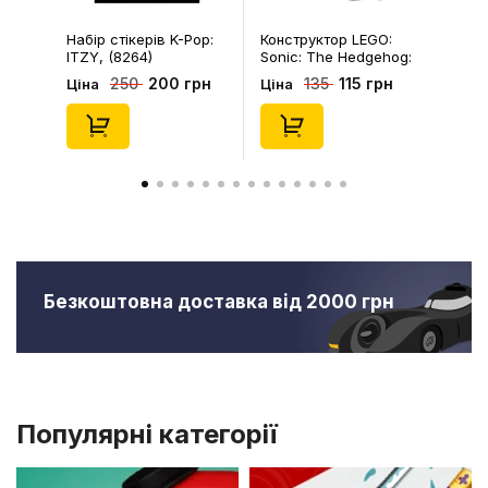
Набір стікерів K-Pop:
Конструктор LEGO:
ITZY, (8264)
Sonic: The Hedgehog:
Kiki's Coconut Attack:
200 грн
115 грн
250
135
Ціна
Ціна
Kiki and Flicky, (30676)
Безкоштовна доставка від 2000 грн
Популярні категорії