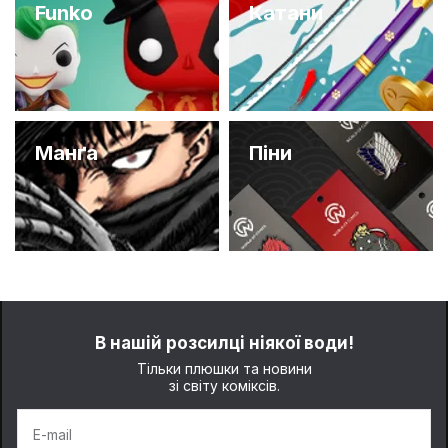
Funko
Катани
Манґа
Піни
В нашій розсилці ніякої води!
Тільки плюшки та новини
зі світу коміксів.
E-mail