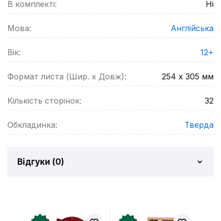
В комплекті:
Ні
Мова:
Англійська
Вік:
12+
Формат листа (Шир. х Довж):
254 х 305
мм
Кількість сторінок:
32
Обкладинка:
Тверда
Відгуки (
0
)
Відгуків про товар ще
немає