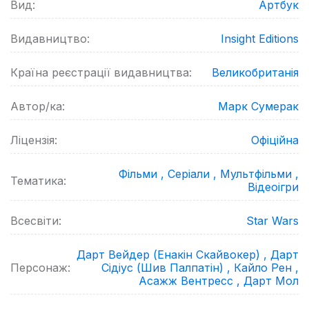
Вид:
Артбук
Видавництво:
Insight Editions
Країна реєстрації видавництва:
Великобританія
Автор/ка:
Марк Сумерак
Ліцензія:
Офіційна
Фільми ,
Серіали ,
Мультфільми ,
Тематика:
Відеоігри
Всесвіти:
Star Wars
Дарт Вейдер (Енакін Скайвокер) ,
Дарт
Персонаж:
Сідіус (Шив Палпатін) ,
Кайло Рен ,
Асажж Вентресс ,
Дарт Мол