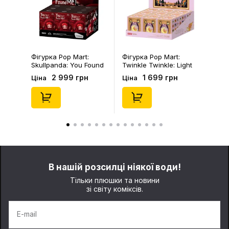
Фігурка Pop Mart:
Фігурка Pop Mart:
Skullpanda: You Found
Twinkle Twinkle: Light
Me!: Plush Doll Pendant
Up: Scene Sets Series
2 999 грн
1 699 грн
Ціна
Ціна
Series (Blind Box: 1 з
(Blind Box: 1 з 10)
10) (Secret Edition),
(Secret Edition),
(29347)
(21372)
В нашій розсилці ніякої води!
Тільки плюшки та новини
зі світу коміксів.
E-mail