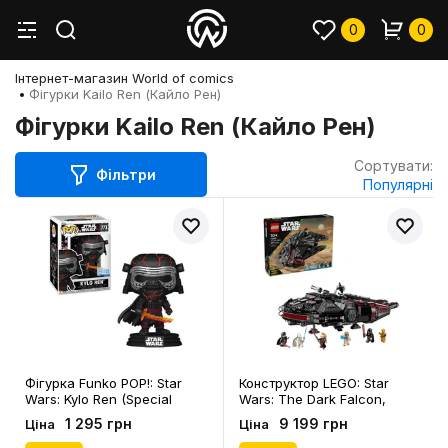
0
0
Інтернет-магазин World of comics
Фігурки Kailo Ren (Кайло Рен)
Фігурки Kailo Ren (Кайло Рен)
Сортувати:
Фільтри
Популярні
Фігурка Funko POP!: Star
Конструктор LEGO: Star
Wars: Kylo Ren (Special
Wars: The Dark Falcon,
Edition), (85189)
(75389)
1 295 грн
9 199 грн
Ціна
Ціна