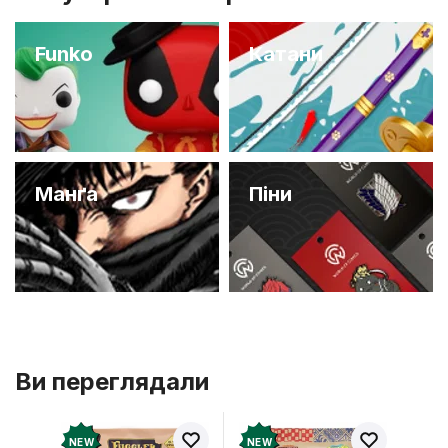
Funko
Катани
Манґа
Піни
Ви переглядали
NEW
NEW