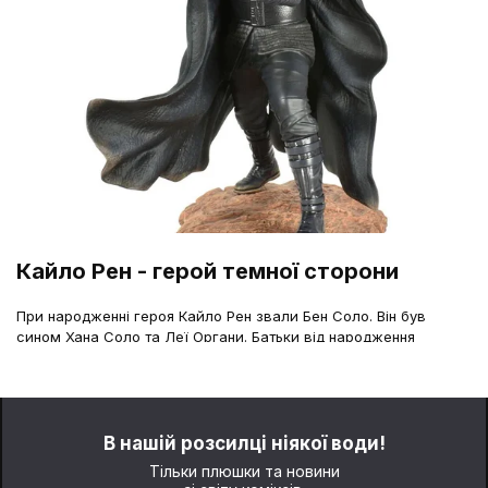
Кайло Рен - герой темної сторони
При народженні героя Кайло Рен звали Бен Соло. Він був
сином Хана Соло та Леї Органи. Батьки від народження
помітили присутність темної сторони в поведінці сина, тому
вирішили відправити його до Люка Скайвокера, рідного
дідуся Бена, для вивчення майстерності. Учень скоро кинув
свого наставника і перейшов на темну сторону для служіння у
Першому Ордені. Зібравши свій світловий меч, який мав
В нашій розсилці ніякої води!
унікальний дизайн і був схожий на старовинний меч джедаїв,
Тільки плюшки та новини
Бен Соло приймає ім'я Кайло Рен і починає пошуки свого