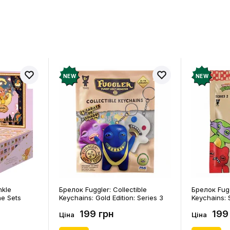
NEW
NEW
nkle
Брелок Fuggler: Collectible
Брелок Fugg
ne Sets
Keychains: Gold Edition: Series 3
Keychains: S
0) (Secret
(Blind Box: 1 з 24), (11550)
46), (15475)
199 грн
199
Ціна
Ціна