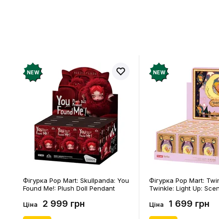
NEW
NEW
Фігурка Pop Mart: Skullpanda: You
Фігурка Pop Mart: Twi
Found Me!: Plush Doll Pendant
Twinkle: Light Up: Sce
Series (Blind Box: 1 з 10) (Secret
Series (Blind Box: 1 з 1
2 999 грн
1 699 грн
Edition), (29347)
Edition), (21372)
Ціна
Ціна