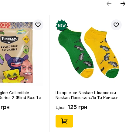
NEW
ler: Collectible
Шкарпетки Noskar: Шкарпетки
eries 2 (Blind Box: 1 з
Noskar: Пацюки: «Ля Ти Криса»
(короткі) (р. 41-46), (91679)
 грн
125 грн
Ціна