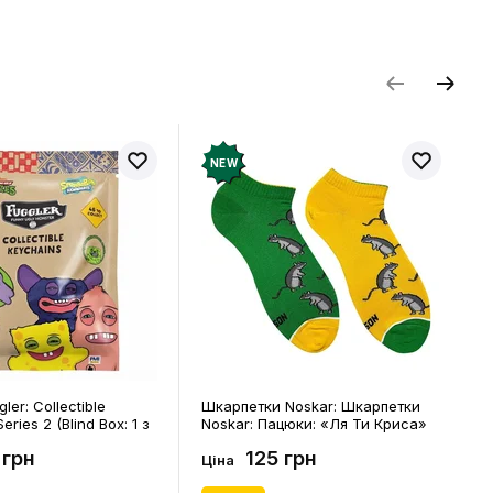
NEW
ler: Collectible
Шкарпетки Noskar: Шкарпетки
eries 2 (Blind Box: 1 з
Noskar: Пацюки: «Ля Ти Криса»
(короткі) (р. 41-46), (91679)
 грн
125 грн
Ціна