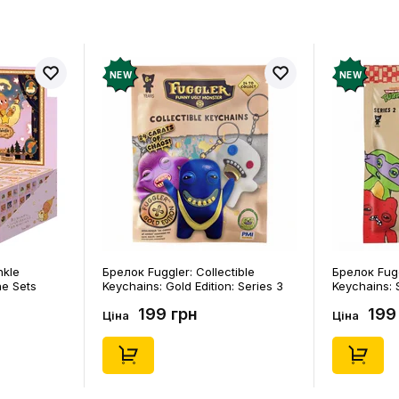
NEW
NEW
nkle
Брелок Fuggler: Collectible
Брелок Fugg
ne Sets
Keychains: Gold Edition: Series 3
Keychains: S
0) (Secret
(Blind Box: 1 з 24), (11550)
46), (15475)
199 грн
199
Ціна
Ціна