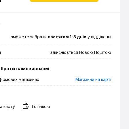
о
зможете забрати
протягом 1-3 днів
у відділенні
м
здійснюється Новою Поштою
абрати самовивозом
фірмових магазинах
Магазини на карті
а карту
Готівкою