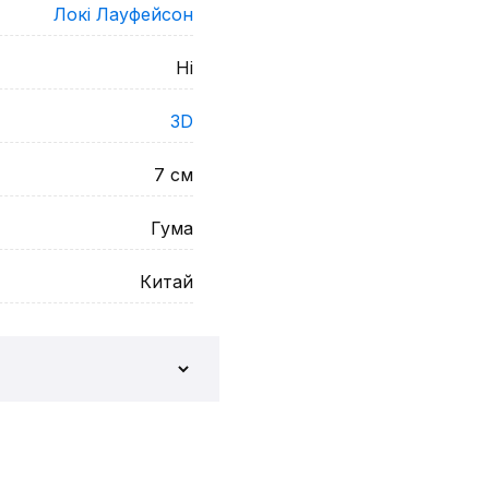
Локі Лауфейсон
Ні
3D
7
см
Гума
Китай
и відгук