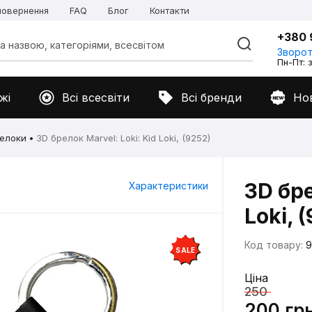
 повернення
FAQ
Блог
Контакти
+380 
Зворот
Пн-Пт: з
жі
Всі всесвіти
Всі бренди
Но
елоки
3D брелок Marvel: Loki: Kid Loki, (9252)
3D бре
Характеристики
Loki, 
Код товару:
9
SALE
Ціна
250
200 гр