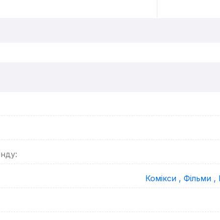
енду:
Комікси ,
Фільми ,