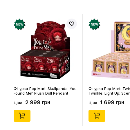
рахунок
NEW
NEW
Фігурка Pop Mart: Skullpanda: You
Фігурка Pop Mart: Twi
Found Me!: Plush Doll Pendant
Twinkle: Light Up: Sce
Series (Blind Box: 1 з 10) (Secret
Series (Blind Box: 1 з 1
2 999 грн
1 699 грн
Edition), (29347)
Edition), (21372)
Ціна
Ціна