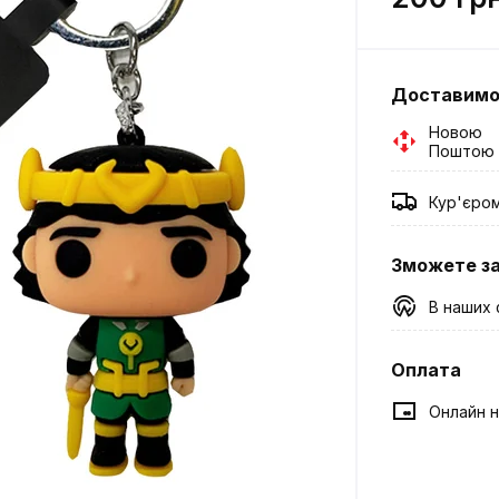
Доставим
Новою
Поштою
Кур'єро
Зможете з
В наших 
Оплата
Онлайн н