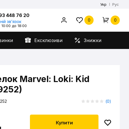
Укр
Рус
93 448 76 20
0
0
ній звʼязок
 10:00 до 18:00
винки
Ексклюзиви
Знижки
лок Marvel: Loki: Kid
(9252)
252
(
0
)
Купити
н